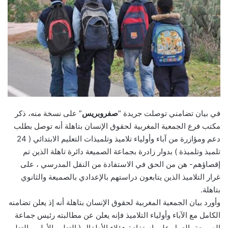
في بيان تضامني توصلت جريدة “
صفروبريس
” على نسخة منه، ذكر
مكتب فرع الجمعية المغربية لحقوق الإنسان بتاهلة أنه توصل بطلب
دعم ومؤازرة من آباء وأولياء تلاميذ وتلميذات التعليم الابتدائي ( 24
تلميذ وتلميذة ) بدوار زادرة بجماعة الصميعة دائرة تاهلة الذين تم
إقصاؤهم- هن من الحق في الاستفادة من النقل المدرسي ، على
غرار التلاميذ الذين يتابعون دراستهم بالإعدادي بالصميعة والثانوي
بتاهلة.
وأورد بيان الجمعية المغربية لحقوق الإنسان بتاهلة أنه إذ يعلن تضامنه
الكامل مع الآباء وأولياء التلاميذ فإنه يعلن عن مطالبته رئيس جماعة
الصميعة بالعمل على استفادة هؤلاء الأطفال ( التعليم الأولي والتعليم