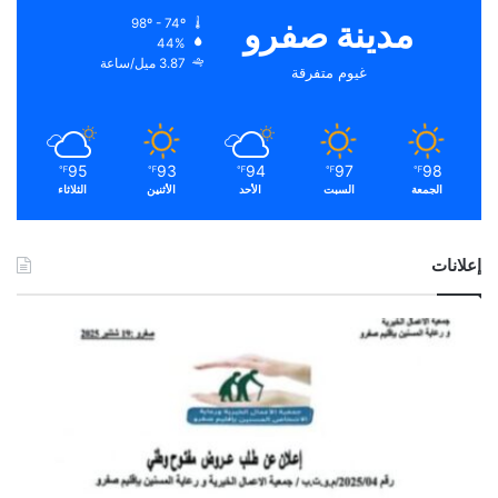
مدينة صفرو
98º - 74º
44%
3.87 ميل/ساعة
غيوم متفرقة
95
93
94
97
98
℉
℉
℉
℉
℉
الجمعة
السبت
الأحد
الأثنين
الثلاثاء
إعلانات