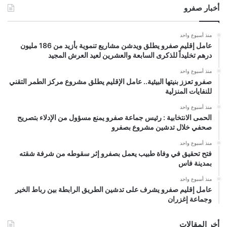
أخبار صفرو
منذ أسبوع واحد
عامل إقليم صفرو يطلق ويدشن مشاريع تنموية بأزيد من 186 مليون
درهم تخليداً للذكرى السابعة والعشرين لعيد العرش المجيد
منذ أسبوع واحد
صفرو تعزز بنيتها البيئية.. عامل الإقليم يطلق مشروع مركز الطمر التقني
للنفايات المنزلية
منذ أسبوع واحد
الحمى الانتخابية : رئيس جماعة صفرو يمنع مسؤول من الإدلاء بتصريح
صحفي خلال تدشين مشروع بصفرو
منذ أسبوع واحد
فتح تحقيق في وفاة طبيب يعمل بصفرو إثر سقوطه من شرفة شقته
بمدينة فاس
منذ أسبوع واحد
عامل إقليم صفرو يشرف على تدشين الطريق الرابطة بين رباط الخير
وجماعة إغزران
أخر المقالات