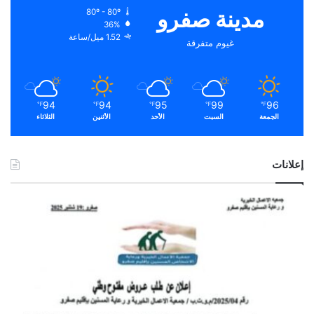
مدينة صفرو
80º - 80º
36%
1.52 ميل/ساعة
غيوم متفرقة
94
94
95
99
96
℉
℉
℉
℉
℉
الجمعة
السبت
الأحد
الأثنين
الثلاثاء
إعلانات