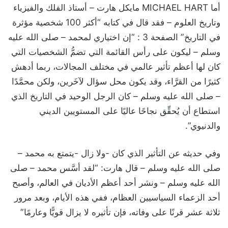
أما MICHAEL HART مايكل هارت – أستاذ الفلك والفيزياء
وتاريخ العلوم – فقد قال في كتابه “أكثر 100 شخصية مؤثرة
في التاريخ” الصفحة 3 : “إن اختياري لمحمد – صلى الله عليه
وسلم – ليكون على رأس القائمة التي تضمُّ الشخصيات التي
كان لها أعظم تأثير عالمي في مختلف المجالات، ربما أدهش
كثيرًا من القرَّاء، وقد يكون محل سؤال لآخَرين، ولكن محمَّدًا
– صلى الله عليه وسلم – كان الرجل الوحيد في التاريخ الذي
استطاع أن يُحقِّق نجاحًا عاليًا على المستويين الديني
والدنيوي”.
وفي حديثه عن التأثير الذي كان -ولا زال -يتمتع به محمد –
صلى الله عليه وسلم – قال هارت: “لقد أسَّس محمد – صلى
الله عليه وسلم – ونشر أحد أعظم الأديان في العالم، وأصبح
أحد الزعماء السياسيين العظام، ففي هذه الأيام، وبعد مرور
ثلاثة عشر قرنًا على وفاته، فإن تأثيره لا يزال قويًّا وعارمًا”