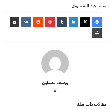
بقلم: عبد الله منيوي
لينكدإن
بينتيريست
مشاركة عبر البريد
طباعة
يوسف مسكين
موقع
الويب
مقالات ذات صلة