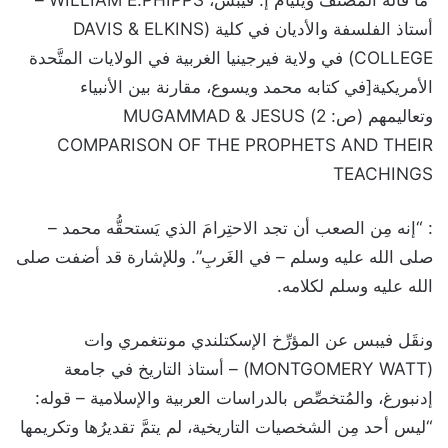
أستاذ الفلسفة والأديان في كلية (DAVIS & ELKINS
COLLEGE) في ولاية فيرجينيا الغربية في الولايات المتَّحدة
الأمريكية[في كتابه محمد ويسوع، مقارنة بين الأنبياء
وتعاليمهم (ص: 2) MUGAMMAD & JESUS
COMPARISON OF THE PROPHETS AND THEIR
TEACHINGS
: “إنه مِن الصعب أن تجد الاحتِرامَ الذي يَستحقُّه محمد –
صلى الله عليه وسلم – في الغَربِ”. وللإشارة قد أضفت صلى
الله عليه وسلم لكلامه.
ونقَل فيبس عن المؤرِّخ الإسكتلندي مونتغمري وات
(MONTGOMERY WATT) – أستاذ التاريخ في جامعة
إدنبورغ، والمُتخصِّص بالدراسات العربية والإسلامية – قوله:
“ليس أحد مِن الشخصيات التاريخية، لم يتمَّ تقديرُها وتكريمها