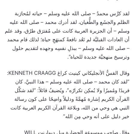
لقد كرَّس محمدٌ – صلى الله عليه وسلم – حياته لمُحارَبة
الظلم والجشَع والطُّغيان، لقد أدرك محمد – صلى الله عليه
وسلم – أن الجزيرة العربية كانت على مُفترَق طرُق، وقد علم
أن العادات القبليَّة لم تَعُد نافعةً كمنهَجِ حياة؛ لذلك قام محمد
– صلى الله عليه وسلم – ببذلِ نفسِه وجهده لتقديم حلول
وترسيخ منهجيَّة جديدة للحياة”.
وقال القسُّ الأنجليكاني كينيث كراغ KENNETH CRAAGG:
“لقد كان محمد – صلى الله عليه وسلم – هذا النبيَّ، كان
فريدًا ومُميزًا ولا يُمكِن تكرارُه”، ويُضيفُ قائلاً: “لقد شكَّل
القرآن الكريم إشارة مُهمَّةً ودليلاً واضِحًا على كون رسالة
النبي هي وحي من الله، وبلاغة القرآن الكريم العربية كانت
خير دليل على أنه وحي مِن الله”
وقال صاحب موسوعة الحضارة ويل ديوارنت WILL