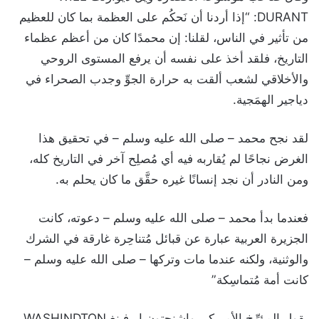
DURANT: “إذا أردنا أن نَحكُم على العظمة بما كان للعظيم
من تأثير في الناس، لقلنا: إن محمدًا كان من أعظم عظماء
التاريخ، فلقد أخذ على نفسه أن يرفع المستوى الروحي
والأخلاقي لشعب ألقت به حرارة الجوِّ وجدب الصحراء في
دياجير الهمَجية.
لقد نجح محمد – صلى الله عليه وسلم – في تحقيق هذا
الغرض نجاحًا لم يُقاربه فيه أي مُصلِح آخر في التاريخ كله،
ومن النادر أن نجد إنسانًا غيره حقَّق ما كان يحلم به.
فعندما بدأ محمد – صلى الله عليه وسلم – دعوته، كانت
الجزيرة العربية عبارة عن قبائل مُتناحِرة غارقة في الشرك
والوثنية، ولكنه عندما مات وتركها – صلى الله عليه وسلم –
كانت أمة مُتماسِكة”
يقول المؤرِّخ الأمريكي واشنجتون إيرفينغ WASHINDTON