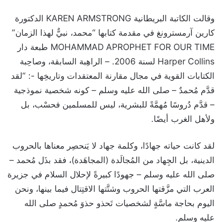
وقالت الكاتبة البريطانية KAREN ARMSTRONG الدكتورة
كارين آرمسترونغ في مقدمة كتابها “محمد، نبيٌّ لهذا الزمان”
MOHAMMAD APROPHET FOR OUR TIME طبعة دار
Harper Collins لسنة 2006. – الراهِبة السابقة، وصاحِبة
الكتابات القوية في مجال مقارنة المعتقدات وتاريخِها -: “لقد
قدَّم مُحمدٌ – صلى الله عليه وسلم – كونه شخصية نموذجية
– قدَّم دُروسًا مُهمَّةً للبشرية، ليس للمسلمين فحسْب، بل
ولأهل الغرب أيضًا.
لقد كانت حياته جهادًا، وكلمة جهاد لا يَنحصِر معناها بالحروب
الدينية، بل الجِهاد من المُجالَدة (المجاهَدة)، فقد بذَل مُحمد –
صلى الله عليه وسلم – جهودًا كبيرةً لإحلال السلام في جزيرة
العرب التي مزَّقتها الحروب وشتَّتها الاقتِتال فيما بينها، ونحن
اليوم بحاجة ماسَّةٍ لشخصيات تَحذو حذوَ مُحمدٍ صلى الله
عليه وسلم.