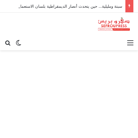
سبتة ومليلية… حين يتحدث أنصار الديمقراطية بلسان الاستعمار
القائمة
بح
الوضع ا