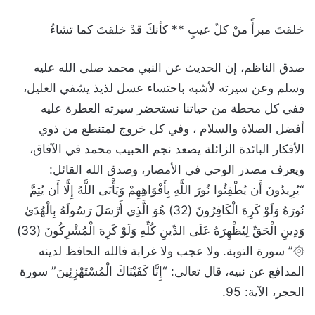
خلقتَ مبرأً منْ كلّ عيبٍ ** كأنكَ قدْ خلقتَ كما تشاءُ
صدق الناظم، إن الحديث عن النبي محمد صلى الله عليه
وسلم وعن سيرته لأشبه باحتساء عسل لذيذ يشفي العليل،
ففي كل محطة من حياتنا نستحضر سيرته العطرة عليه
أفضل الصلاة والسلام ، وفي كل خروج لمتنطع من ذوي
الأفكار البائدة الزائلة يصعد نجم الحبيب محمد في الآفاق،
ويعرف مصدر الوحي في الأمصار، وصدق الله القائل:
“يُرِيدُونَ أَن يُطْفِئُوا نُورَ اللَّهِ بِأَفْوَاهِهِمْ وَيَأْبَى اللَّهُ إِلَّا أَن يُتِمَّ
نُورَهُ وَلَوْ كَرِهَ الْكَافِرُونَ (32) هُوَ الَّذِي أَرْسَلَ رَسُولَهُ بِالْهُدَىٰ
وَدِينِ الْحَقِّ لِيُظْهِرَهُ عَلَى الدِّينِ كُلِّهِ وَلَوْ كَرِهَ الْمُشْرِكُونَ (33)
۞” سورة التوبة. ولا عجب ولا غرابة فالله الحافظ لدينه
المدافع عن نبيه، قال تعالى: “إِنَّا كَفَيْنَاكَ الْمُسْتَهْزِئِينَ” سورة
الحجر، الآية: 95.