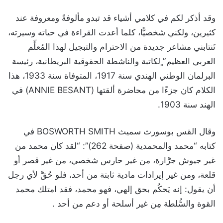
وقد أذكر لكم في كلامي أشياء قد تبدو مألوفةً ومعروفة عند
كثيرين، ولكني شخصيًّا، كلما أعدت القراءة في حياته وسيرته،
تَنتابني مشاعر جديدة من الاحترام والتبجيل لهذا المُعلِّم
العربي العظيم” ٍلكاتبة والناشطة الحقوقية البريطانية، رئيسة
البرلمان الوطني الهندي سنة 1917، المتوفاة سنة 1933، هذا
الكلام كان جزءًا من محاضرة ألقتها (ANNIE BESANT) في
الهند سنة 1903.
وقال القس بوسورث سميث BOSWORTH SMITH في
كتابه “محمد والمحمدية (صفحة 262)”: “لقد كان محمد من
غير جيوش جرَّارة، من غير حارس شخصي، من غير قصر أو
قلعة، ومن غير إيرادات مادية ثابتة من أحد، فلو حُقَّ لأي رجل
أن يقول: إنه يَحكُم بحق إلهي، فهو محمد، فقد امتلك محمد
القوة والسُّلطة مِن غير أسلحة أو دعم من أحد .