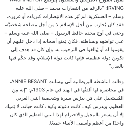
IRVING: “بالرغم من انتصارات محمد – صلى الله عليه
وسلم – العسكرية، لم تُثِر هذه الانتِصارات كبرياءه أو غروره،
فقد كان يُحارب من أجل الإسلام لا من أجل مصلحة شخصيَّة،
وحتى في أوج مجده حافظ الرسول – صلى الله عليه وسلم –
على تواضعِه وبساطته، فكان يَمنع أصحابه إذا دخل عليهم أن
يقوموا له أو يُبالغوا في الترحيب به، وإن كان قد هدف إلى
تكوين دولة عظيمة، فإنها كانت دولة الإسلام، وقد حكَم فيها
بالعدل”
وقالت الناشطة البريطانية آني بيسانت ANNIE BESANT،
في محاضرة لها ألقتْها في الهند في عام 1903م: “إنه مِن
المُستحيل على مَن يدرُس سيرة وشخصية النبي العربي
العظيم، ويدرس كيف كانت دعوته وكيف كانت حياته، لا يَملِك
إلا أن يشعر بالتبجيل والاحترام لهذا النبي العظيم الذي كان
واحدًا من أعظم وأسمى الأنبياء جميعًا.