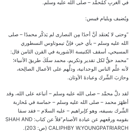
في الغربِ كمُحمَّد – صلى الله عليه وسلم.
ويُضيف ويليام فيبس:
“وحتى لا يُعتقَد أنَّ أحدًا مِن النصارى لم يَذكُر محمدًا – صلى
الله عليه وسلم – بأي خير، فإنَّ تيموتاوس النسطوري
المسيحي، أسقف الكنيسة الآشورية في القرن الثامن قال:
“محمد حقٌّ لكل تقدير وتكريم، محمد سلَكَ طريقَ الأنبياء؛
لأنه علَّم الناس الوحدانية، ودلَّهم على الأعمال الصالِحة،
وحارَبَ الشِّرك وعبادةَ الأوثان.
لقد دلَّ محمَّد – صلى الله عليه وسلم – أتباعه على الله، وقد
أظهَرَ محمد – صلى الله عليه وسلم – حماسة في مُحاربة
الشِّرك بسيفه، وهو كإبراهيم – عليه السلام – فقد سمَا
بقومه ورفَعهم عن عبادة الأصنام”قلاً عن كتاب: SHAH AND
CALIPHBY W.YOUNGPATRIARCH (ص: 203).