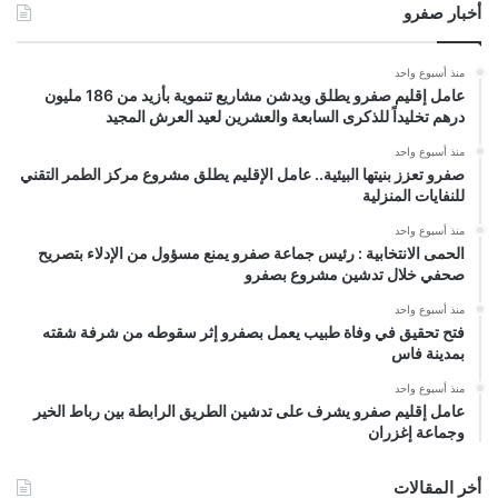
أخبار صفرو
منذ أسبوع واحد
عامل إقليم صفرو يطلق ويدشن مشاريع تنموية بأزيد من 186 مليون
درهم تخليداً للذكرى السابعة والعشرين لعيد العرش المجيد
منذ أسبوع واحد
صفرو تعزز بنيتها البيئية.. عامل الإقليم يطلق مشروع مركز الطمر التقني
للنفايات المنزلية
منذ أسبوع واحد
الحمى الانتخابية : رئيس جماعة صفرو يمنع مسؤول من الإدلاء بتصريح
صحفي خلال تدشين مشروع بصفرو
منذ أسبوع واحد
فتح تحقيق في وفاة طبيب يعمل بصفرو إثر سقوطه من شرفة شقته
بمدينة فاس
منذ أسبوع واحد
عامل إقليم صفرو يشرف على تدشين الطريق الرابطة بين رباط الخير
وجماعة إغزران
أخر المقالات