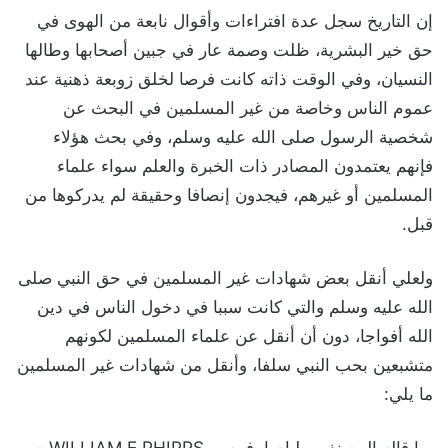
إن التاريخ سجل عدة افتراءات وأقوال نابعة من الهوى في
حق خير البشرية، ظلت وصمة عار في جبين أصحابها وطالها
النسيان، وفي الوقت ذاته كانت فرصا لخلق زوبعة ذهنية عند
عموم الناس وخاصة من غير المسلمين في البحث عن
شخصية الرسول صلى الله عليه وسلم، وفي بحث هؤلاء
فإنهم يعتمدون المصادر ذات الخبرة والعلم سواء علماء
المسلمين أو غيرهم، فيجدون إنصافا وحقيقة لم يدركوها من
قبل.
ولعلي أنقل بعض شهادات غير المسلمين في حق النبي صلى
الله عليه وسلم والتي كانت سببا في دخول الناس في دين
الله أفواجا، دون أن أنقل عن علماء المسلمين لكونهم
متشبعين بحب النبي سلفا، وأنقل من شهادات غير المسلمين
ما يلي:
ما قاله المصنف ويليام إ. فيبس، WILLIAM E.PHIPPS –