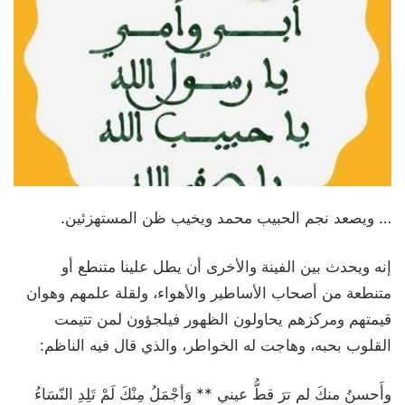
… ويصعد نجم الحبيب محمد ويخيب ظن المستهزئين.
إنه ويحدث بين الفينة والأخرى أن يطل علينا متنطع أو
متنطعة من أصحاب الأساطير والأهواء، ولقلة علمهم وهوان
قيمتهم ومركزهم يحاولون الظهور فيلجؤون لمن تتيمت
القلوب بحبه، وهاجت له الخواطر، والذي قال فيه الناظم:
وأَحسنُ منكَ لم ترَ قطُّ عيني ** وَأجْمَلُ مِنْكَ لَمْ تَلِدِ النّسَاءُ