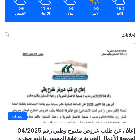
98
100
96
93
90
℉
℉
℉
℉
℉
الأحد
الأثنين
الثلاثاء
الأربعاء
الخميس
إعلانات
إعلانات
إعلان عن طلب عروض مفتوح وطني رقم 04/2025
لجمعية الأعمال الخيرية ورعاية المسنين بإقليم صفرو