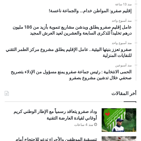
منذ 13 ساعة
إقليم صفرو: المواطن خدام… والجماعة ناعسة!
منذ أسبوع واحد
عامل إقليم صفرو يطلق ويدشن مشاريع تنموية بأزيد من 186 مليون
درهم تخليداً للذكرى السابعة والعشرين لعيد العرش المجيد
منذ أسبوع واحد
صفرو تعزز بنيتها البيئية.. عامل الإقليم يطلق مشروع مركز الطمر التقني
للنفايات المنزلية
منذ أسبوعين
الحمى الانتخابية : رئيس جماعة صفرو يمنع مسؤول من الإدلاء بتصريح
صحفي خلال تدشين مشروع بصفرو
أخر المقالات
وداد صفرو يتعاقد رسمياً مع الإطار الوطني كريم
أوغاني لقيادة العارضة التقنية
منذ 4 ساعات
تنسيقية الموظفين والأجراء تدعو للاحتجاج أمام