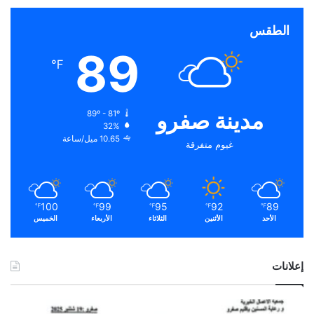
الطقس
89
℉
مدينة صفرو
89º - 81º
32%
10.65 ميل/ساعة
غيوم متفرقة
100
99
95
92
89
℉
℉
℉
℉
℉
الأحد
الأثنين
الثلاثاء
الأربعاء
الخميس
إعلانات