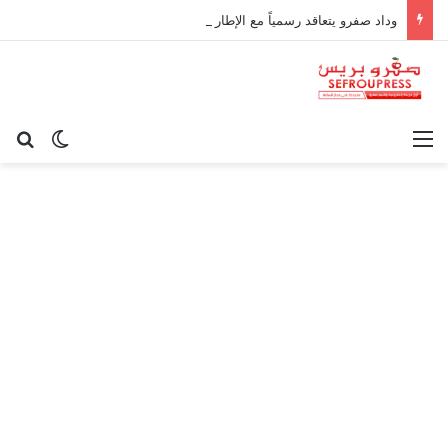
وداد صفرو يتعاقد رسمياً مع الإطار الوطني كريم أوغاني لقيادة العارضة التقنية
القائمة
بح
الوضع ا