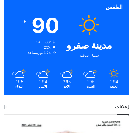
الطقس
90
℉
مدينة صفرو
94º - 83º
25%
6.24 ميل/ساعة
سماء صافية
95
94
95
95
94
℉
℉
℉
℉
℉
الجمعة
السبت
الأحد
الأثنين
الثلاثاء
إعلانات