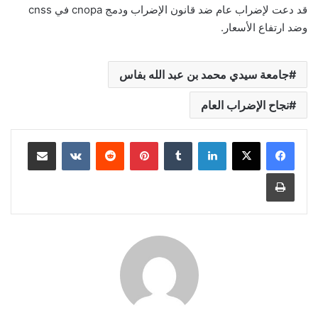
قد دعت لإضراب عام ضد قانون الإضراب ودمج cnopa في cnss
وضد ارتفاع الأسعار.
جامعة سيدي محمد بن عبد الله بفاس
نجاح الإضراب العام
لينكدإن
بينتيريست
مشاركة عبر البريد
طباعة