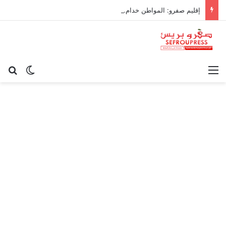
إقليم صفرو: المواطن خدام… والجماعة ناعسة!
القائمة
بح
الوضع ا