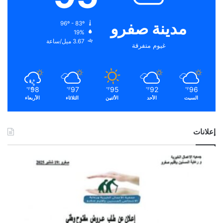
مدينة صفرو
96º - 83º
19%
3.67 ميل/ساعة
غيوم متفرقة
98
97
95
92
96
℉
℉
℉
℉
℉
السبت
الأحد
الأثنين
الثلاثاء
الأربعاء
إعلانات