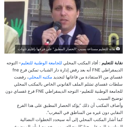
نقابة للتعليم مستاءة بسبب "الحصار المطبق" على فرعها بإقليم تاونات
نقابة للتعليم
: أفاد المكتب المحلي
للجامعة الوطنية للتعليم
– التوجه
الديمقراطي FNE أنه بعد رفض إدارة دار الشباب تمكين فرع fne
غفساي من الاستفادة من قاعاتها لتجديد
مكتبه المحلي
، رفضت
سلطات غفساي تسَلم الملف القانوني الخاص بالمكتب المحلي
للجامعة الوطنية للتعليم- التوجه الديمقراطي FNE فرع غفساي دون
توضيح السبب.
وأضاف المكتب أن ذلك “يؤكد الحصار المطبق على هذا الفرع
النقابي دون غيره من المناطق في المغرب”.
كما أشار المكتب المحلي إلى أنه سيحدد الخطوات النضالية
المناسبة للرد على هذا “المنع الغير مبرر خصوصا وأن الموضوع