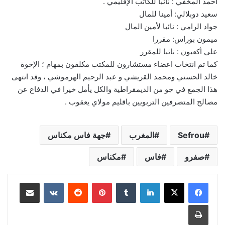
احمد المخفي : نائبا للكاتب الإقليمي .
سعيد دوبلالي: أمينا للمال
جواد الرامي : نائبا لأمين المال
ميمون بوراس: مقررا
علي أكعبون : نائبا للمقرر
كما تم انتخاب اعضاء مستشارون للمكتب مكلفون بمهام ؛ الإخوة
خالد الحسني ومحمد القريشي و عبد الرحيم الهرموشي ، وقد انتهى
هذا الجمع في جو من الديمقراطية والكل يأمل خيرا في الدفاع عن
مصالح المتصرفين التربويين باقليم مولاي يعقوب .
Sefrou
المغرب
جهة فاس مكناس
صفرو
فاس
مكناس
لينكدإن
بينتيريست
مشاركة عبر البريد
طباعة