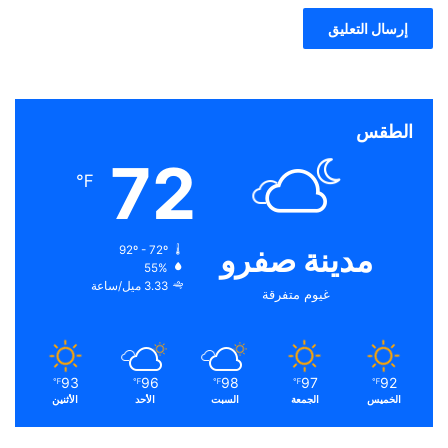
الطقس
72
℉
مدينة صفرو
92º - 72º
55%
3.33 ميل/ساعة
غيوم متفرقة
93
96
98
97
92
℉
℉
℉
℉
℉
الخميس
الجمعة
السبت
الأحد
الأثنين