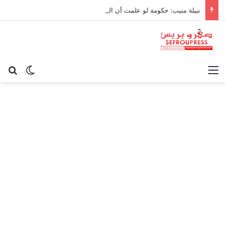
نبيلة منيب: حكومة لو علمت أن القيامة غدا لرفعت ثمن سجادة الصلاة!
القائمة
بح
الوضع ا