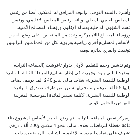
وأشرف السيد النوحي، والوفد المرافق له المتكون أيضا من رئيس
المجلس العلمي المحلي، ونائب رئيس المجلس الإقليمي، ورئيس
قسم الشؤون الداخلية بعمالة الإقليم، ورؤساء المصالح الأمنية،
ورؤساء المصالح اللاممركزة وعدد من المنتخبين، على وضع الحجر
الأساس لمشاريع أخرى رياضية وتربوية بكل من الجماعتين الترابيتين
تونفيت وأنمزي بدائرة بومية.
وتم تدشين وحدة للتعليم الأولي بدوار تاغوشت (الجماعة الترابية
تونفيت) التي بنيت وجهزت في إطار مشاريع المرحلة الثالثة للمبادرة
الوطنية للتنمية البشرية، بغلاف مالي بنحو 248 ألف درهم، يضاف
إليها 55 ألف درهم يتم تحويلها سنويا من طرف صندوق المبادرة
الوطنية للتنمية البشرية، ككلفة تسيير لفائدة المؤسسة المغربية
للنهوض بالتعليم الأولي.
وبمركز نفس الجماعة الترابية، تم وضع الحجر الأساس لمشروع بناء
قاعة مغطاة للرياضات بغلاف مالي بنحو 4 ملايين و200 ألف درهم،
تشرف على إنجازه المديرية الإقليمية للشباب والرياضة بميدلت.