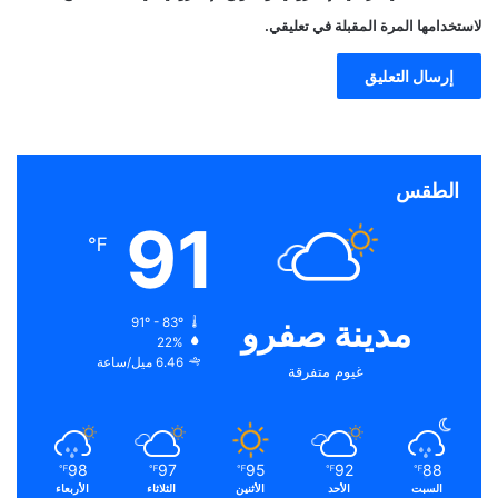
لاستخدامها المرة المقبلة في تعليقي.
الطقس
91
℉
مدينة صفرو
91º - 83º
22%
6.46 ميل/ساعة
غيوم متفرقة
98
97
95
92
88
℉
℉
℉
℉
℉
السبت
الأحد
الأثنين
الثلاثاء
الأربعاء