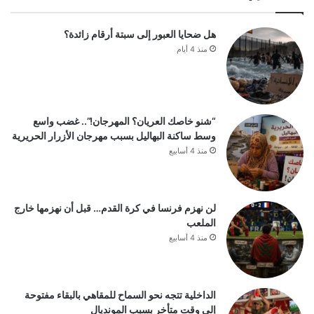
هل ضحايا العبور إلى سبتة أرقام زائدة؟
منذ 4 أيام
“شنو خاصك العريان؟ المهرجان!”.. غضب واسع
وسط ساكنة البهاليل بسبب مهرجان الأزرار الحريرية
منذ 4 أسابيع
لن نهزم فرنسا في كرة القدم… قبل أن نهزمها خارج
الملعب
منذ 4 أسابيع
الداخلية تتجه نحو السماح للمقاهي بالبقاء مفتوحة
إلى وقت متأخر بسبب المونديال