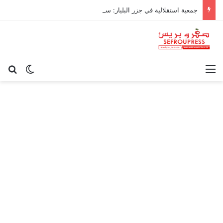
جمعية استقلالية في جزر البليار: سيادة المغرب على سبتة ومليلية “مسألة وقت”
القائمة
بح
الوضع ا