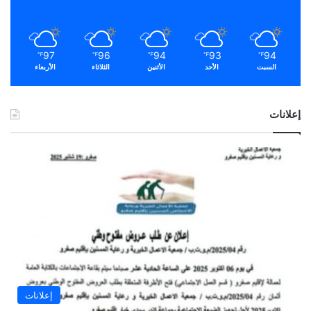
97
96
94
93
94
℉
℉
℉
℉
℉
السبت
الأحد
الأثنين
الثلاثاء
الأربعاء
إعلانات
إعلانات