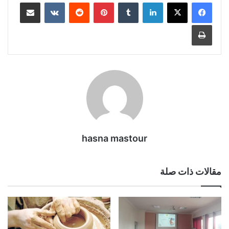
لينكدإن
بينتيريست
مشاركة عبر البريد
طباعة
hasna mastour
مقالات ذات صلة