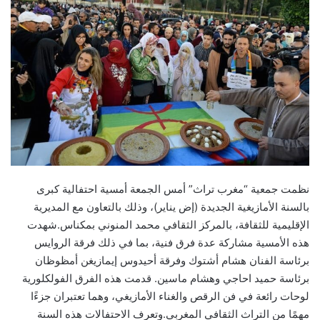
نظمت جمعية “مغرب تراث” أمس الجمعة أمسية احتفالية كبرى
بالسنة الأمازيغية الجديدة (إض يناير)، وذلك بالتعاون مع المديرية
الإقليمية للثقافة، بالمركز الثقافي محمد المنوني بمكناس.شهدت
هذه الأمسية مشاركة عدة فرق فنية، بما في ذلك فرقة الروايس
برئاسة الفنان هشام أشتوك وفرقة أحيدوس إيمازيغن أمظوظان
برئاسة حميد احاجي وهشام ماسين. قدمت هذه الفرق الفولكلورية
لوحات رائعة في فن الرقص والغناء الأمازيغي، وهما تعتبران جزءًا
مهمًا من التراث الثقافي المغربي.وتعرف الاحتفالات هذه السنة