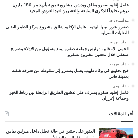
عامل إقليم صفرو يطلق ويدشن مشاريع تنموية بأزيد من 186 مليون
درهم تخليداً للذكرى السابعة والعشرين لعيد العرش المجيد
منذ أسبوع واحد
صفرو تعزز بنيتها البيئية.. عامل الإقليم يطلق مشروع مركز الطمر التقني
للنفايات المنزلية
منذ أسبوع واحد
الحمى الانتخابية : رئيس جماعة صفرو يمنع مسؤول من الإدلاء بتصريح
صحفي خلال تدشين مشروع بصفرو
منذ أسبوع واحد
فتح تحقيق في وفاة طبيب يعمل بصفرو إثر سقوطه من شرفة شقته
بمدينة فاس
منذ أسبوعين
عامل إقليم صفرو يشرف على تدشين الطريق الرابطة بين رباط الخير
وجماعة إغزران
أخر المقالات
العثور على جثتين في حالة تحلل داخل منزلين بفاس
يثير استنفار السلطات الأمنية