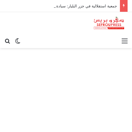
جمعية استقلالية في جزر البليار: سيادة المغرب على سبتة ومليلية “مسألة وقت”
القائمة
بح
الوضع ا