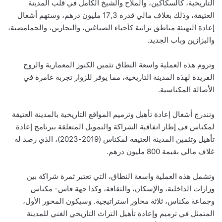
التاريخية، كالسكاكين، والملاح والشيخ الكامل في قلب المدينة
العتيقة، وذلك بغلاف مالي قدره 17,3 مليون درهم، وستهم أشغال
إعادة التهيئة مناطق تراثية كأحياء الصباغين، والنجارين، والحمامصية،
والبزازين وباب الجديد.
وتروم هذه العملية واسعة النطاق تثمين الكنوز المعمارية والروح
الفريدة لهذه المدينة التاريخية، مما يوفر للزوار تجربة غامرة في
الأصالة المكناسية.
وتندرج أشغال إعادة تأهيل وترميم المواقع التاريخية بالمدينة العتيقة
لمكناس في إطار اتفاقية الشراكة والتمويل المتعلقة ببرنامج إعادة
تأهيل وتثمين المدينة العتيقة لمكناس (2019-2023)، الذي رصد له
غلاف مالي بقيمة 800 مليون درهم.
وتشمل هذه العملية واسعة النطاق، التي تعتبر ثمرة شراكة بين
وزارات الداخلية، والإسكان، والثقافة، وكذا جهة فاس- مكناس
وجماعة مكناس، ثلاثة محاور استراتيجية. وسيكون المحور الأول،
المتمثل في ترميم وإعادة تأهيل التراث التاريخي الغني للمدينة