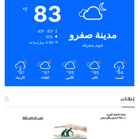
83
℉
مدينة صفرو
83º - 83º
30%
4.88 ميل/ساعة
غيوم متفرقة
97
97
95
95
94
℉
℉
℉
℉
℉
السبت
الأحد
الأثنين
الثلاثاء
الأربعاء
إعلانات