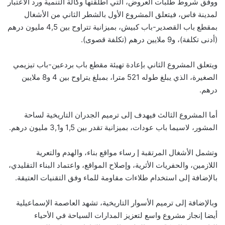
ووفق شروط طلبات العروض، التي أطلقتها وكالة التنمية ورد الاعتبار
لمدينة فاس، فيتعلق المشروع الأول بالشطر الثاني من الأشغال
بمقطع باب القصدير-باب كبيش، بميزانية تتراوح بين 4,5 مليون درهم
(أدنى تكلفة)، و9 ملايين درهم (تكلفة قصوى).
ويتعلق المشروع الثاني بإعادة تهيئة مقطع باب بردعين-باب تيزيمي
الصغيرة، الذي يبلغ طوله 521 مترا، بمبلغ يتراوح بين 4 و8 ملايين
درهم.
أما المشروع الثالث فيهدف إلى ترميم الجدران التاريخية لساحة
المشور، لاسيما باب عودات، بميزانية تقدر بين 1,5 و3,1 مليون درهم.
وتشمل الأشغال المرتقبة إ رساء مواقع بناء، والهدم والتعرية
اللازمين، والحفريات الأثرية، وإصلاح المواقع، واعتماد البناء التقليدي،
بالإضافة إلى استخدام طلاءات مقاومة للماء وفق التقنيات العتيقة.
وبالإضافة إلى ترميم الأسوار التاريخية، تشهد العاصمة الإسماعيلية
أيضا إنجاز مشروع واسع لتعزيز المدارات السياحة في الأحياء