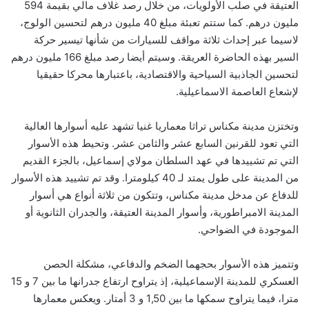
العتيقة في صلب الأولويات، من خلال رصد غلاف مالي بقيمة 594
مليون درهم. كما ستتم تعبئة مبلغ 40 مليون درهم لتحسين الولوج،
لاسيما عبر إحداث ثلاثة مواقف للسيارات من شأنها تيسير حركة
السير بهذه الحاضرة العريقة. وسيتم أيضا رصد مبلغ 166 مليون درهم
لتحسين الجاذبية السياحية والاقتصادية، باعتبارها محركا حقيقيا
لإشعاع العاصمة الاسماعيلية.
وتختزن مدينة مكناس تراثا معماريا غنيا تشهد عليه أسوارها العالية
التي تعود للقرنين السابع عشر والثامن عشر. وتحيط هذه الأسوار
التي تم تشييدها في عهد السلطان مولاي إسماعيل، بالجزء القديم
من المدينة على طول يمتد لـ 40 كيلومترا. وقد تم تشييد هذه الأسوار
للدفاع عن مدخل مدينة مكناس، وتتكون من ثلاثة أنواع هي أسوار
المدينة الامبراطورية، وأسوار المدينة العتيقة، والجدران الثانوية أو
الموجودة في الضواحي.
وتتميز هذه الأسوار بحجهما الضخم والدفاعي، مشكلة الحصن
العسكري للمدينة الإسماعيلية، إذ يتراوح ارتفاع جدرانها ما بين 7 و 15
مترا، فيما يتراوح سمكها ما بين 1,50 و 3 أمتار. ويعكس معمارها