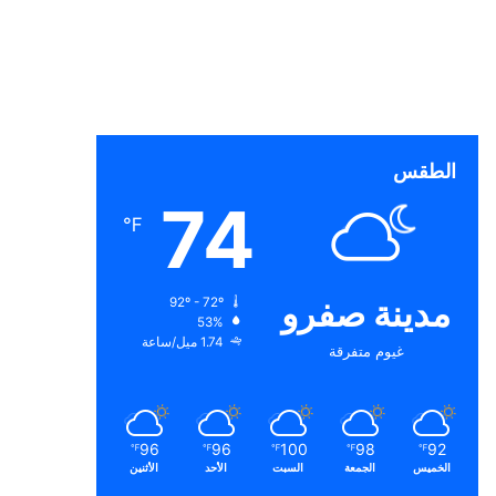
الطقس
74
℉
مدينة صفرو
92º - 72º
53%
1.74 ميل/ساعة
غيوم متفرقة
96
96
100
98
92
℉
℉
℉
℉
℉
الخميس
الجمعة
السبت
الأحد
الأثنين