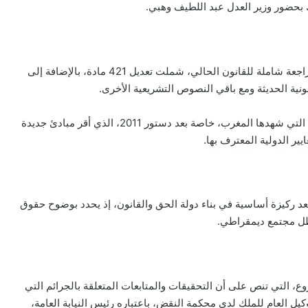
خلال الاجتماع، أوضح وزير العدل أن هذا المشروع جاء بعد مراجعة شاملة للقانون الحالي، شملت تعديل 421 مادة، بالإضافة إلى
ونية الحديثة ومع باقي النصوص التشريعية الأخرى.
وأشار وهبي إلى أن القانون الجديد يعكس التحولات العميقة التي شهدها المغرب، خاصة بعد دستور 2011، الذي أقر مبادئ جديدة
ر الدولية المعترف بها.
يعد ركيزة أساسية في بناء دولة الحق والقانون، إذ يحدد بوضوح حقوق
 ظل مجتمع ديمقراطي.
ع، التي تنص على أن التحقيقات والمتابعات المتعلقة بالجرائم التي
وكيل العام للملك لدى محكمة النقض، باعتباره رئيس النيابة العامة،