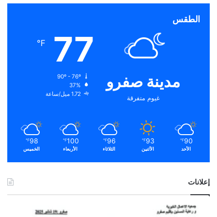
الطقس
77
℉
مدينة صفرو
90º - 76º
37%
1.72 ميل/ساعة
غيوم متفرقة
98
100
96
93
90
℉
℉
℉
℉
℉
الأحد
الأثنين
الثلاثاء
الأربعاء
الخميس
إعلانات