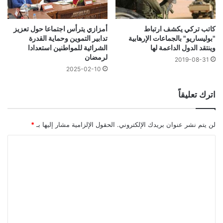
كاتب تركي يكشف ارتباط
أمزازي يترأس اجتماعا حول تعزيز
"بوليساريو" بالجماعات الإرهابية
تدابير التموين وحماية القدرة
وينتقد الدول الداعمة لها
الشرائية للمواطنين استعدادا
لرمضان
2019-08-31
2025-02-10
اترك تعليقاً
لن يتم نشر عنوان بريدك الإلكتروني.
الحقول الإلزامية مشار إليها بـ
*
ا
ل
ت
ع
ل
ي