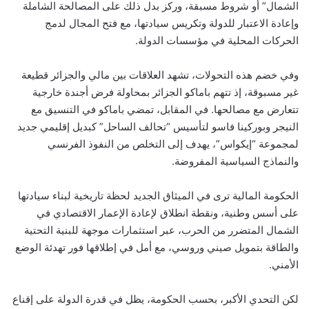
الشمال” أو شروط مسبقة، وركز بدل ذلك على المصالحة الشاملة
وإعادة الاعتبار للدولة وتكريس سيادتها، مع فتح المجال لدمج
الحركات المحلية في مؤسسات الدولة.
وفي خضم هذه التحولات، تشهد العلاقات بين مالي والجزائر قطيعة
غير مسبوقة، إذ تتهم باماكو الجزائر بمحاولة فرض أجندة خارجية
تتعارض مع مصالحها. في المقابل، تمضي باماكو في التنسيق مع
النيجر وبوركينا فاسو لتأسيس “تحالف الساحل” كبديل إقليمي جديد
لمجموعة “إيكواس”، يهدف إلى التخلص من النفوذ الفرنسي
والنماذج السياسية المفروضة.
الحكومة المالية ترى في الميثاق الجديد لحظة تاريخية لبناء سيادتها
على أسس وطنية، ونقطة انطلاق لإعادة الإعمار الاقتصادي في
الشمال المتضرر من الحرب، عبر استثمارات موجهة للبنية التحتية
والطاقة بتمويل صيني وروسي، مع أمل في إطلاقها فور تهدئة الوضع
الأمني.
لكن التحدي الأكبر، بحسب الحكومة، يظل في قدرة الدولة على إقناع