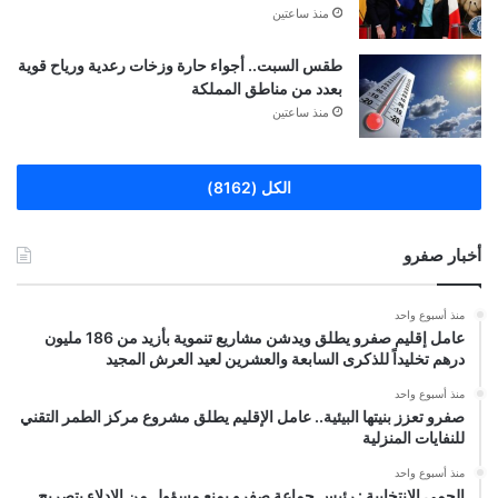
منذ ساعتين
طقس السبت.. أجواء حارة وزخات رعدية ورياح قوية
بعدد من مناطق المملكة
منذ ساعتين
الكل (8162)
أخبار صفرو
منذ أسبوع واحد
عامل إقليم صفرو يطلق ويدشن مشاريع تنموية بأزيد من 186 مليون
درهم تخليداً للذكرى السابعة والعشرين لعيد العرش المجيد
منذ أسبوع واحد
صفرو تعزز بنيتها البيئية.. عامل الإقليم يطلق مشروع مركز الطمر التقني
للنفايات المنزلية
منذ أسبوع واحد
الحمى الانتخابية : رئيس جماعة صفرو يمنع مسؤول من الإدلاء بتصريح