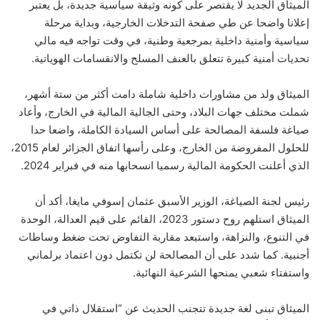
الميثاق الجديد لا يقتصر على كونه وثيقة سياسية جديدة، بل يعتبر
إعلانا واضحا عن طي صفحة التدخلات الخارجية، وبداية مرحلة
سياسية وأمنية داخلية بمرجعية وطنية، في وقت تواجه فيه مالي
تحديات أمنية كبيرة تتعلق بالعنف المسلح والانقسامات الهوياتية.
الميثاق ولد من مشاورات داخلية شاملة دامت أكثر من ستة أشهر،
شملت مختلف جهات البلاد، وحتى الجالية المالية في الخارج، وأعاد
صياغة فلسفة المصالحة على أساس السيادة الكاملة، واضعا حدا
للحلول المفروضة من الخارج، وعلى رأسها اتفاق الجزائر لعام 2015،
الذي أعلنت الحكومة المالية رسميا انسحابها منه في فبراير 2024.
رئيس لجنة الصياغة، الوزير الأسبق عثمان إسوفي مايغا، أكد أن
الميثاق استلهم روح دستور 2023، القائم على قيم العدالة، الوحدة
في التنوع، والنزاهة، واستبعد مقاربة التفاوض تحت ضغط وساطات
أجنبية. كما شدد على أن المصالحة لن تكتمل دون اعتماد برلماني
واستفتاء شعبي يمنحها الشرعية النهائية.
الميثاق تبنى لغة جديدة تتجنب الحديث عن “استقلال ذاتي في