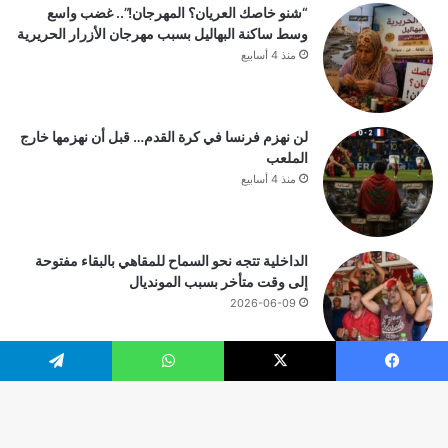
“شنو خاصك العريان؟ المهرجان!”.. غضب واسع
وسط ساكنة البهاليل بسبب مهرجان الأزرار الحريرية
منذ 4 أسابيع
لن نهزم فرنسا في كرة القدم… قبل أن نهزمها خارج
الملعب
منذ 4 أسابيع
الداخلية تتجه نحو السماح للمقاهي بالبقاء مفتوحة
إلى وقت متأخر بسبب المونديال
2026-06-09
يسبوك
‫X
واتساب
تيلقرام
© حقوق النشر 2026، جميع الحقوق محفوظة |