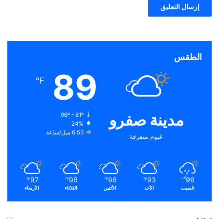
الطقس
89
℉
مدينة صفرو
96º - 81º
24%
6.53 ميل/ساعة
غيوم متفرقة
97
96
96
93
96
℉
℉
℉
℉
℉
السبت
الأحد
الأثنين
الثلاثاء
الأربعاء