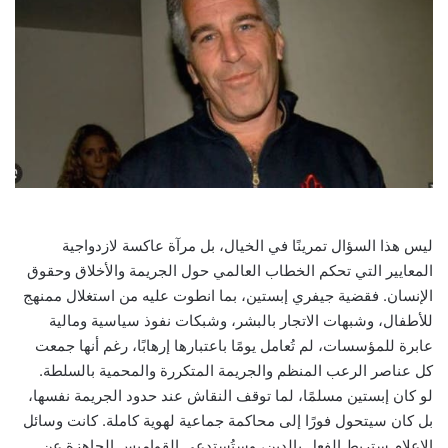
ليس هذا السؤال تمرينًا في الخيال، بل مرآة عاكسة لازدواجية
المعايير التي تحكم الخطاب العالمي حول الجريمة والأخلاق وحقوق
الإنسان. فقضية جيفري إبستين، بما انطوت عليه من استغلال ممنهج
للأطفال، وشبهات الاتجار بالبشر، وشبكات نفوذ سياسية ومالية
عابرة للمؤسسات، لم تُعامل يومًا باعتبارها إرهابًا، رغم أنها جمعت
كل عناصر الرعب المنظم والجريمة المتكررة والمحمية بالسلطة.
لو كان إبستين مسلمًا، لما توقف النقاش عند حدود الجريمة نفسها،
بل كان سيتحول فورًا إلى محاكمة جماعية لهوية كاملة. كانت وسائل
الإعلام ستربط الفعل بالدين، وستُستدعى القواميس الجاهزة عن