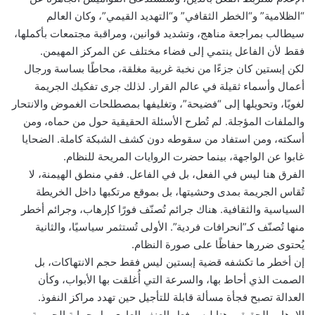
“الظلامية” و“الخطر الثقافي” و“التهديد القيمي”، وكان العالم
سيطالب بمراجعة مناهج، وتشديد قوانين، ومراقبة مجتمعات بأكملها،
فقط لأن الفاعل ينتمي إلى فضاء مختلف عن المركز المهيمن.
لكن إبستين كان جزءًا من نخبة غربية مغلقة، محاطًا بساسة ورجال
أعمال وأسماء ثقيلة في عالم القرار. لذلك جرى تفكيك الجريمة
لغويًا، وتحويلها إلى “فضيحة”، وتغليفها بمصطلحات الغموض والانتحار
والملفات المؤجلة. لم تُطرح الأسئلة الحقيقية حول من حماه، ومن
أسكته، ومن استفاد من سقوطه دون كشف الشبكة كاملة. الضحايا
غابوا عن الواجهة، بينما حضرت الروايات المريحة للنظام.
الفرق هنا ليس في الفعل، بل في الفاعل. ففي منطق الهيمنة، لا
تُقاس الجريمة بمدى وحشيتها، بل بموقع مرتكبها داخل الخريطة
السياسية والثقافية. هناك جرائم تُصنّف فورًا كإرهاب، وجرائم أخطر
منها تُصنّف كـ”انحرافات فردية”. الأولى تُستثمر سياسيًا، والثانية
يُحتوى ضررها حفاظًا على صورة النظام.
إن أخطر ما تكشفه قضية إبستين ليس فقط حجم الانتهاكات، بل
الصمت الذي أحاط بها، والسرعة التي أُغلقت بها الأبواب، وكأن
العدالة تصبح فجأة مسألة قابلة للتأجيل حين تهدد مراكز النفوذ.
الإرهاب الحقيقي هنا ليس فعل العنف العاري، بل حماية الجريمة،