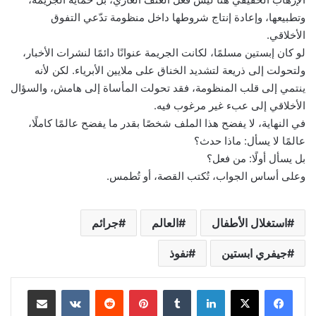
وتطبيعها، وإعادة إنتاج شروطها داخل منظومة تدّعي التفوق
الأخلاقي.
لو كان إبستين مسلمًا، لكانت الجريمة عنوانًا دائمًا لنشرات الأخبار،
ولتحولت إلى ذريعة لتشديد الخناق على ملايين الأبرياء. لكن لأنه
ينتمي إلى قلب المنظومة، فقد تحولت المأساة إلى هامش، والسؤال
الأخلاقي إلى عبء غير مرغوب فيه.
في النهاية، لا يفضح هذا الملف شخصًا بقدر ما يفضح عالمًا كاملًا،
عالمًا لا يسأل: ماذا حدث؟
بل يسأل أولًا: من فعل؟
وعلى أساس الجواب، تُكتب القصة، أو تُطمس.
استغلال الأطفال
العالم
جرائم
جيفري ابستين
نفوذ
لينكدإن
بينتيريست
مشاركة عبر البريد