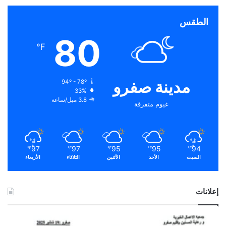
الطقس
80
℉
مدينة صفرو
94º - 78º
33%
3.8 ميل/ساعة
غيوم متفرقة
97
97
95
95
94
℉
℉
℉
℉
℉
السبت
الأحد
الأثنين
الثلاثاء
الأربعاء
إعلانات