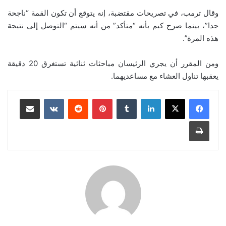
وقال ترمب، في تصريحات مقتضبة، إنه يتوقع أن تكون القمة “ناجحة
جدا”، بينما صرح كيم بأنه “متأكد” من أنه سيتم “التوصل إلى نتيجة
هذه المرة”.
ومن المقرر أن يجري الرئيسان مباحثات ثنائية تستغرق 20 دقيقة
يعقبها تناول العشاء مع مساعديهما.
لينكدإن
بينتيريست
مشاركة عبر البريد
طباعة