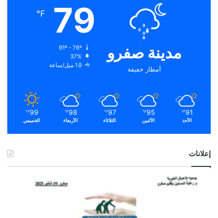
79
℉
مدينة صفرو
91º - 76º
37%
1.9 ميل/ساعة
أمطار خفيفة
99
98
97
95
91
℉
℉
℉
℉
℉
الأحد
الأثنين
الثلاثاء
الأربعاء
الخميس
إعلانات