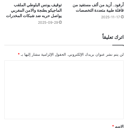
أرفود.. أزيد من ألف مستفيد من
توقيف يونس البلوطي الملقب
قافلة طبية متعددة التخصصات
الماجيكو بطنجة والامن المغربي
يواصل حربه ضد شبكات المخدرات
2025-11-17
2025-09-29
اترك تعليقاً
لن يتم نشر عنوان بريدك الإلكتروني.
الحقول الإلزامية مشار إليها بـ
*
ا
ل
ت
ع
ل
ي
ق
*
الاسم
*