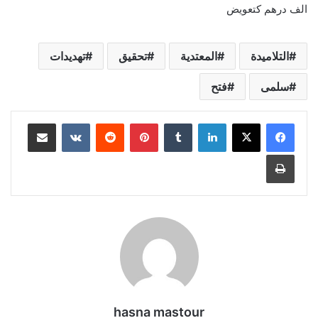
الف درهم كتعويض
التلاميدة
المعتدية
تحقيق
تهديدات
سلمى
فتح
لينكدإن
بينتيريست
مشاركة عبر البريد
طباعة
hasna mastour