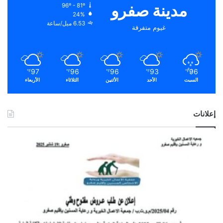
مدينة صفرو
96º - 81º
24%
6.53 ميل/ساعة
غيوم متفرقة
97
96
96
93
96
℉
℉
℉
℉
℉
السبت
الأحد
الأثنين
الثلاثاء
الأربعاء
إعلانات