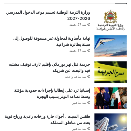
وزارة التربية الوطنية تحسم موعد الدخول المدرسي
2026-2027
منذ 27 دقيقة
نهاية مأساوية لمحاولة غير مسبوقة للوصول إلى
سبتة بطائرة شراعية
منذ 57 دقيقة
جريمة قتل تهز بوزملان بإقليم تازة.. توقيف مشتبه
فيه والبحث عن شريكه
منذ ساعة واحدة
إسبانيا ترد على إيطاليا بإجراءات حدودية مؤقتة
وسط تصاعد التوتر بسبب الهجرة
منذ ساعتين
طقس السبت.. أجواء حارة وزخات رعدية ورياح قوية
بعدد من مناطق المملكة
منذ ساعتين