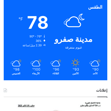
الطقس
78
℉
مدينة صفرو
90º - 76º
36%
2.39 ميل/ساعة
غيوم متفرقة
98
100
96
93
90
℉
℉
℉
℉
℉
الأحد
الأثنين
الثلاثاء
الأربعاء
الخميس
إعلانات