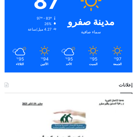
87
مدينة صفرو
97º - 83º
26%
4.27 ميل/ساعة
سماء صافية
95
94
95
95
97
℉
℉
℉
℉
℉
الجمعة
السبت
الأحد
الأثنين
الثلاثاء
إعلانات