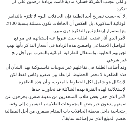
و لكي تتجنب الشركة خسارة مادية قامت بزيادة درهمين على كل
تذكرة.
إلا أنه حسب تصريح أحد الطلبة فإن الحافلات اليوم لا تلتزم بالتدابير
الوقائية المذكورة، بل العكس أن الحافلات تكون ممتلئة بنسبة 100٪،
مع إستمرار إرتفاع ثمن التذكرة دون مبرر.
الأمر الذي أثار غضب الطلبة حيث عبروا عنه إستيائهم في مواقع
التواصل الاجتماعي واصفين هذه الزيادة في أسعار التذاكر بأنها نهب
لجيوبهم الخاوية، وإستغلال للظرفية الوبائية بالمغرب من أجل ربح
غير شرعي.
وقد أضاف الطلبة في تفاعلهم عبر تدوينات فايسبوكية بهذا الشأن أن
هذه الظاهرة لا تخص الخطوط الرابطة بين صفرو وفاس فقط لكن
الإشكال هو شامل لكل الخطوط بالمغرب، و أن هذه الظاهرة
الإستغلالية لهذه الفترة بهذه الشاكلة قد تجاوزت حدها.
الأمر الذي جعل بعض طلاب المنحدرين من مدينة صفرو، يخرجون عن
صمتهم يدعون عبر بعض المجموعات الطلابية بالفيسبوك إلى وقفة
إحتجاجية داخل محطة الحافلات باب المقام بصفرو، من أجل المطالبة
بخصم المبلغ الذي تم إضافته سابقا ً.