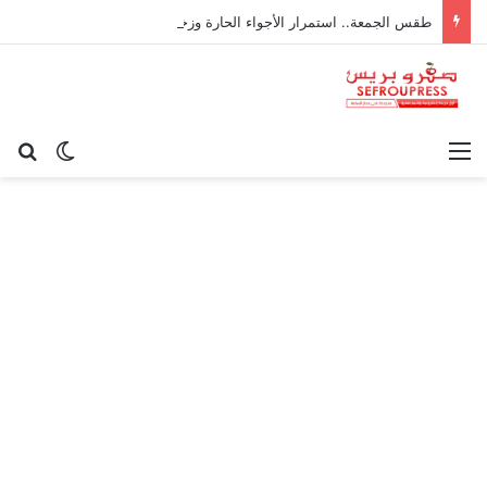
طقس الجمعة.. استمرار الأجواء الحارة وزخات رعدية مرتقبة بعدد من المناطق
القائمة
بح
الوضع ا