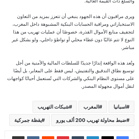
والسلع ذات القيمة العالية.
ويرى مراقبون أن هذه الجهود ينبغي أن تتعزز بمزيد من التعاون
الاستخباراتي ومراقبة الحسابات البنكية المشبوهة داخل المغرب،
لتجفيف منابع الأموال القذرة، خصوصًا أن عمليات تهريب من هذا
النوع لا تتم غالبًا دون غطاء محلي أو تواطؤ داخلي، ولو بشكل غير
مباشر.
وتُعد هذه الواقعة إنذارًا جديدًا للسلطات المالية والأمنية من أجل
توسيع نطاق التدقيق والتفتيش، ليس فقط على المعابر، بل أيضًا
على مستوى النظام البنكي والشركات التي تُستعمل أحيانًا كواجهات
لنقل أموال مجهولة المصدر.
اسبانيا
المغرب
شبكات التهريب
ضبط محاولة تهريب 200 ألف يورو
يقظة جمركية
لينكدإن
بينتيريست
مشاركة عبر البريد