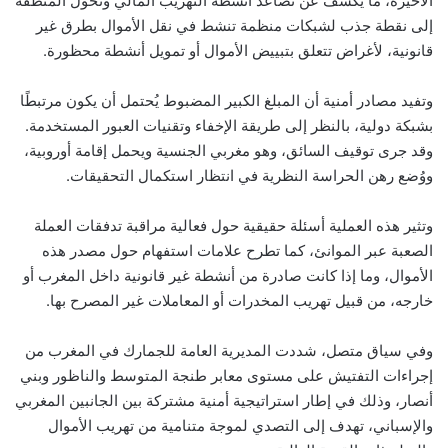
الأخيرة، ما يكشف عن تصاعد أنشطة التهريب المالي وتحوّل المنطقة
إلى نقطة جذب لشبكات منظمة تنشط في نقل الأموال بطرق غير
قانونية، لأغراض تتعلق بتبييض الأموال أو تمويل أنشطة محظورة.
وتفيد مصادر أمنية أن المبلغ الكبير المضبوط يُحتمل أن يكون مرتبطًا
بشبكة دولية، بالنظر إلى طريقة الإخفاء وتقنيات العبور المستخدمة.
وقد جرى توقيف السائق، وهو مغربي الجنسية ويحمل إقامة أوروبية،
ووُضع رهن الحراسة النظرية في انتظار استكمال التحقيقات.
وتثير هذه العملية أسئلة حقيقية حول فعالية مراقبة تدفقات العملة
الصعبة عبر الموانئ، كما تطرح علامات استفهام حول مصدر هذه
الأموال، وما إذا كانت صادرة من أنشطة غير قانونية داخل المغرب أو
خارجه، من قبيل تهريب المخدرات أو المعاملات غير المصرح بها.
وفي سياق متصل، شددت المديرية العامة للجمارك في المغرب من
إجراءات التفتيش على مستوى معابر طنجة المتوسط والناظور وبني
أنصار، وذلك في إطار استراتيجية أمنية مشتركة بين الجانبين المغربي
والإسباني، تهدف إلى التصدي لموجة متنامية من تهريب الأموال