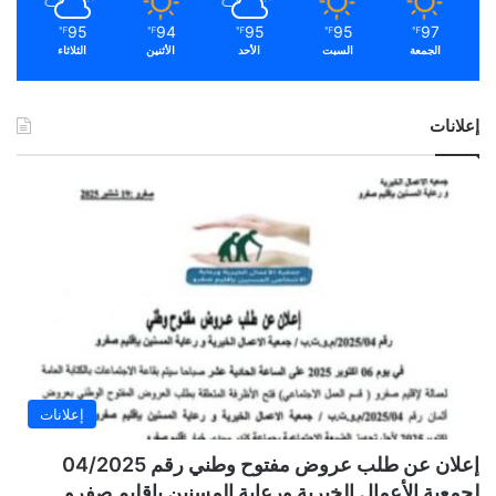
95
94
95
95
97
℉
℉
℉
℉
℉
الجمعة
السبت
الأحد
الأثنين
الثلاثاء
إعلانات
إعلانات
إعلان عن طلب عروض مفتوح وطني رقم 04/2025
لجمعية الأعمال الخيرية ورعاية المسنين بإقليم صفرو