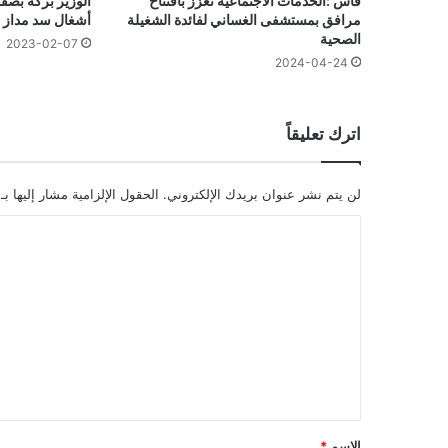
فاس :الخدمات الاجتماعية تعزز بافتتاح
الوزير بركة بصف
مرافق بمستشفى الغساني لفائدة الشغيلة
أشغال سد مداز
الصحية
2023-02-07
2024-04-24
اترك تعليقاً
لن يتم نشر عنوان بريدك الإلكتروني.
الحقول الإلزامية مشار إليها بـ
ا
ل
ت
ع
ل
ي
ق
*
الاسم
*