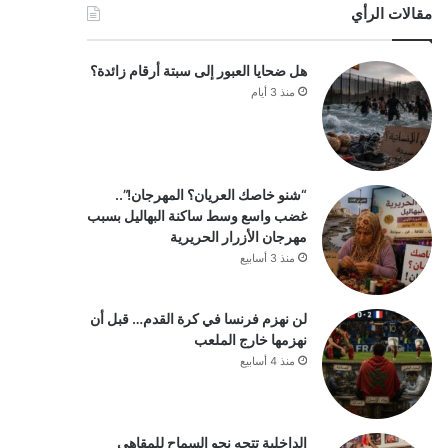
مقالات الرأي
هل ضحايا العبور إلى سبتة أرقام زائدة؟
منذ 3 أيام
“شنو خاصك العريان؟ المهرجان!”..
غضب واسع وسط ساكنة البهاليل بسبب
مهرجان الأزرار الحريرية
منذ 3 أسابيع
لن نهزم فرنسا في كرة القدم… قبل أن
نهزمها خارج الملعب
منذ 4 أسابيع
الداخلية تتجه نحو السماح للمقاهي