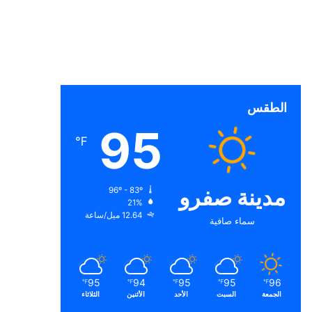
الطقس
95
℉
مدينة صفرو
96º - 83º
21%
12.64 ميل/ساعة
سماء صافية
95
94
95
95
96
℉
℉
℉
℉
℉
الجمعة
السبت
الأحد
الأثنين
الثلاثاء