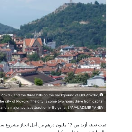
Plovdiv and the three hills on the background of Old Plovdiv,
he city of Plovdiv. The city is some two hours drive from capital
, and a major tourist attraction in Bulgaria. EPA/VLADIMIR YANEV
تمت تعبئة أزيد من 17 مليون درهم من أجل ا