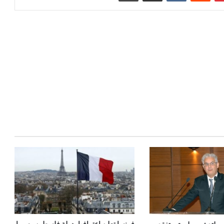
فرنسا تعلن اعترافها بدولة فلسطين رسميا