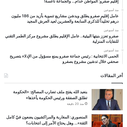
إقليم صفرو: المواطن خدام… والجماعة ناعسة!
منذ أسبوعين
عامل إقليم صفرو يطلق ويدشن مشاريع تنموية بأزيد من 186 مليون
درهم تخليداً للذكرى السابعة والعشرين لعيد العرش المجيد
منذ أسبوعين
صفرو تعزز بنيتها البيئية.. عامل الإقليم يطلق مشروع مركز الطمر التقني
للنفايات المنزلية
منذ أسبوعين
الحمى الانتخابية : رئيس جماعة صفرو يمنع مسؤول من الإدلاء بتصريح
صحفي خلال تدشين مشروع بصفرو
أخر المقالات
بنعبد الله يفتح ملف تضارب المصالح: «الحكومة
تطلق الصفقة ورئيس الحكومة يأخذها»
منذ 20 دقيقة
المنصوري: المغاربة والمراكشيون يضعون فيّ كامل
الثقة»… وهل يحتاج الأمر إلى انتخابات؟