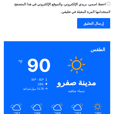
احفظ اسمي، بريدي الإلكتروني، والموقع الإلكتروني في هذا المتصفح
لاستخدامها المرة المقبلة في تعليقي.
الطقس
90
℉
مدينة صفرو
90º - 80º
28%
13.78 ميل/ساعة
سماء صافية
97
99
98
93
90
℉
℉
℉
℉
℉