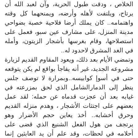
الخلاص ، ودقت طبول الحرية، وآن لعبد الله أن
يرتاح، ويلتفت لأهله وأرضه، ويمنحهما كل وقته
واهتمامه.. كان يملك أرضا فلاحية خصبة بضواحي
مدينة المنزل، على مشارف عين سبو، فعمل على
استصلاحها، وقام بغرسها بأشجار الزيتون، وأمله
في الغد المشرق لاحدود له..
وتمضي الأيام بعد ذلك، ويعود المقاوم القديم لزيارة
مشروعه الجديد، غير أنه يفاجأ بواقع لم يكن يتوقعه
حتى في أسوإ كوابيسه..وبمرارة لا توصف جلس
ينظر إلى الدمارالشامل الذي لحق بمزرعته في
غيابه بعد أن عجزت قدماه عن حمله: لقد عمل
بعضهم على اجتثات الأشجار ، وهدم منزله القديم
وحرق أخشابه.. أخذ يعاين حجم الأضرار وهو
يرتجف من هول الفعل الشنيع الذي قضى على
أحلامه في لحظات، وقد علم أن يد العابثين إنما