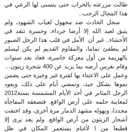
طالت مزرعته بالخراب حتى يتسنى لها الرعي في
هذا المجال الرحب..
سجل الحادث ضد مجهول لغياب الشهود، ولم
يتبق لعبد الله إلا أرضا جرداء، وحسرة تتقد في
الأحشاء.. غير أن الأمل في قلب هذا الرجل الصبور
لم ينطفئ تماما، والمقاوم القديم لم يكن ليسلم
بالهزيمة من أول معركة خاسرة، فعاد بعد سنوات
وقام بغرس أرضه بما يزيد عن 400 شجرة زيتون…
وعمل على الاعتناء بها لفترة غير وجيزة حتى يضمن
نموها بشكل جيد، وتمضي أيام على ذلك، ويعود
الرجل المثابر في أحد الأيام المشمسة بسنة2012
لمعاينة حلمه على أرض الواقع. فتصعقه المفاجأة
مجددا، ويهوله مشهد الدمار مرة أخرى، وقد اختفت
أشجار الزيتون من أرض الواقع. ولم يعد يرى إلا
قطيعا من ا لأغنام يستعمر المكان في ظل