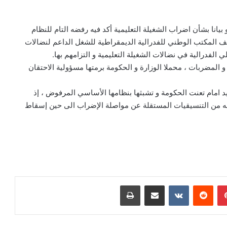
يانا بشأن اضراب الشغيلة التعليمية أكد فيه رفضه التام للنظام
 المكتب الوطني للفدرالية الديمقراطية للشغل الداعم لنضالات
 الفدرالية في نضالات الشغيلة التعليمية و التزامهم بها.
و المضربات ، محملا الوزارة و الحكومة برمتها مسؤولية الاحتقان
عيد امام تعنت الحكومة و تشبثها بنظامها الأساسي المرفوض ، إذ
ه من التنسيقيات المستقلة عن مواصلة الإضراب الى حين إسقاط
بينتيريست
مشاركة عبر البريد
طباعة