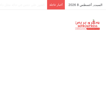
السبت, أغسطس 8 2026
أخبار عاجلة
جمعية استقلالية في جزر البليار: س