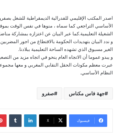
اصدر المكتب الإقليمي للفدرالية الديمقراطية للشغل بصفرو ب
الأساسي التراجعي كما سماه ، منوها في نفس الوقت بموقف
الشغيلة التعليمية.كما عبر البيان عن اعتزازه بمشاركة مناضلي
و ندد البيان بتهديدات الحكومة بالاقتطاع من اجور المضربين 
الغير مسبوق الذي تشهده الساحة التعليمية ببلادنا.
و يبدو عموما أن الاتجاه العام ينحو في اتجاه مزيد من التص
عبرت معظم مكونات الحقل النقابي المغربي و معها مجموع
النظام الأساسي.
جهة فاس مكناس
صفرو
لينكدإن
فيسبوك
‫X