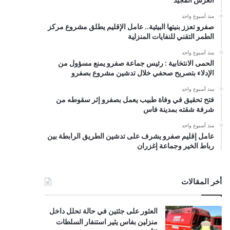
منذ أسبوع واحد
صفرو تعزز بنيتها البيئية.. عامل الإقليم يطلق مشروع مركز
الطمر التقني للنفايات المنزلية
منذ أسبوع واحد
الحمى الانتخابية : رئيس جماعة صفرو يمنع مسؤول من
الإدلاء بتصريح صحفي خلال تدشين مشروع بصفرو
منذ أسبوع واحد
فتح تحقيق في وفاة طبيب يعمل بصفرو إثر سقوطه من
شرفة شقته بمدينة فاس
منذ أسبوع واحد
عامل إقليم صفرو يشرف على تدشين الطريق الرابطة بين
رباط الخير وجماعة إغزران
أخر المقالات
العثور على جثتين في حالة تحلل داخل
منزلين بفاس يثير استنفار السلطات