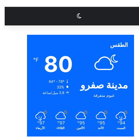
الوضع المظلم
الطقس
80
℉
مدينة صفرو
94º - 78º
33%
3.8 ميل/ساعة
غيوم متفرقة
97
97
95
95
94
℉
℉
℉
℉
℉
السبت
الأحد
الأثنين
الثلاثاء
الأربعاء