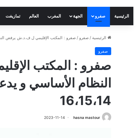
الرئيسية
صفرو
الجهة
المغرب
العالم
تمازيغت
الرئيسية
/
صفرو
/
صفرو : المكتب الإقليمي ل ف.د.ش يرفض النظام ال
صفرو
صفرو : المكتب الإقل
النظام الأساسي و يدعو
16،15،14
2023-11-14
hasna mastour