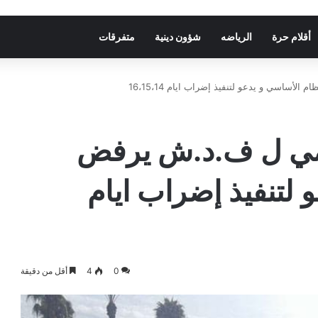
أقلام حرة
الرياضه
شؤون دينية
متفرقات
أساسي و يدعو لتنفيذ إضراب ايام 16،15،14
يمي ل ف.د.ش يرفض
 لتنفيذ إضراب ايام
0
4
أقل من دقيقة