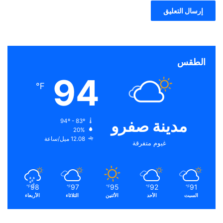
الطقس
94
℉
مدينة صفرو
94º - 83º
20%
12.08 ميل/ساعة
غيوم متفرقة
98
97
95
92
91
℉
℉
℉
℉
℉
السبت
الأحد
الأثنين
الثلاثاء
الأربعاء