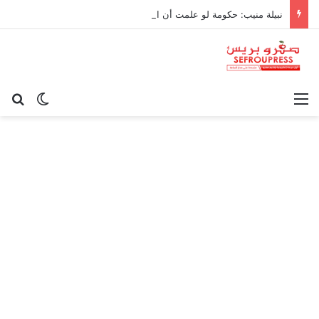
نبيلة منيب: حكومة لو علمت أن القيامة غدا لرفعت ثمن سجادة الصلاة!
القائمة
بح
الوضع ا