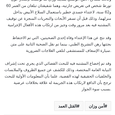
تورط شخص في تعريض جارتيه، وهما شقيقتان تبلغان من العمر 60
و62 سنة، لاعتداء جسدي خطير باستعمال السلاح الأبيض بداخل
منزلهما، وذلك قبل أن تسفر الأبحاث والتحريات المنجزة عن توقيف
المشتبه فيه بعد مرور وقت وجيز من ارتكاب هذه الأفعال الإجرامية.
وقد نتج عن هذا الإعتداء وفاة إحدى الضحيتين، التي تم الاحتفاظ
بجثتها رهن التشريح الطبي، بينما تم نقل الضحية الثانية على متن
سيارة الإسعاف للمستشفى لتلقي العلاجات الضرورية.
وقد تم إخضاع المشتبه فيه للبحث القضائي الذي يجري تحت إشراف
النيابة العامة المختصة، وذلك للكشف عن جميع الظروف والملابسات
والخلفيات الحقيقية لهذه القضية، علما بأن المعلومات الأولية للبحث
ترجح بأن الدافع لارتكاب هذه الجريمة له علاقة بخلافات عرضية
بسبب سوء الجوار.
أمن وزان
القتل العمد