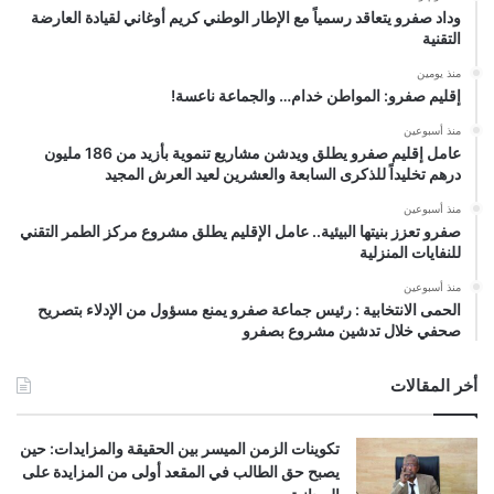
وداد صفرو يتعاقد رسمياً مع الإطار الوطني كريم أوغاني لقيادة العارضة
التقنية
منذ يومين
إقليم صفرو: المواطن خدام… والجماعة ناعسة!
منذ أسبوعين
عامل إقليم صفرو يطلق ويدشن مشاريع تنموية بأزيد من 186 مليون
درهم تخليداً للذكرى السابعة والعشرين لعيد العرش المجيد
منذ أسبوعين
صفرو تعزز بنيتها البيئية.. عامل الإقليم يطلق مشروع مركز الطمر التقني
للنفايات المنزلية
منذ أسبوعين
الحمى الانتخابية : رئيس جماعة صفرو يمنع مسؤول من الإدلاء بتصريح
صحفي خلال تدشين مشروع بصفرو
أخر المقالات
تكوينات الزمن الميسر بين الحقيقة والمزايدات: حين
يصبح حق الطالب في المقعد أولى من المزايدة على