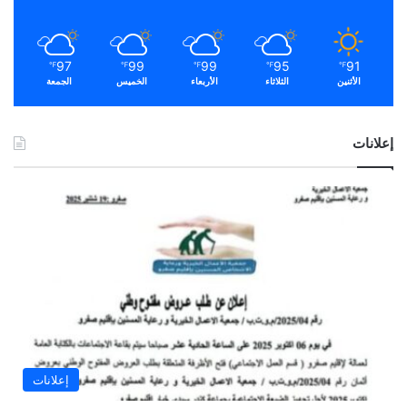
97
99
99
95
91
℉
℉
℉
℉
℉
الأثنين
الثلاثاء
الأربعاء
الخميس
الجمعة
إعلانات
إعلانات