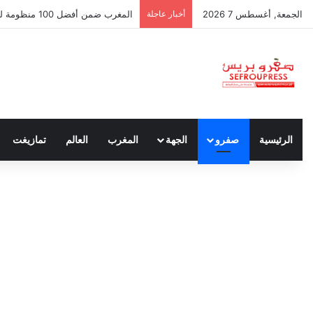
الجمعة, أغسطس 7 2026
أخبار عاجلة
سبتة ومليلية… حين يتحدث أنصار الد
الرئيسية
صفرو
الجهة
المغرب
العالم
تمازيغت