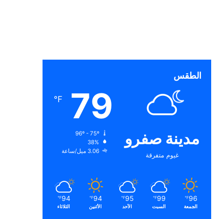
الطقس
79
℉
مدينة صفرو
96º - 75º
38%
3.06 ميل/ساعة
غيوم متفرقة
94
94
95
99
96
℉
℉
℉
℉
℉
الجمعة
السبت
الأحد
الأثنين
الثلاثاء