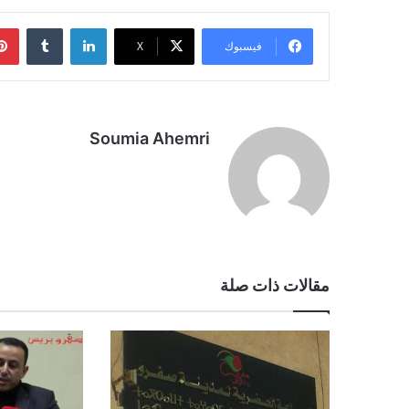
لينكدإن
فيسبوك
‫X
Soumia Ahemri
مقالات ذات صلة