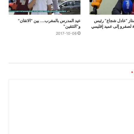
عيد المدرس بالمغرب…. بين "الاتقان"
ممتاز ”عادل شجاع” رئيس
و"التتقين"
ة لصفرو إلى عميد إقليمي
2017-10-06
*