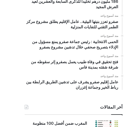
186 مليون درهم تخليداً للذكرى السابعة والعشرين لعيد
العرش المجيد
منذ أسبوع واحد
صفرو تعزز بنيتها البيئية.. عامل الإقليم يطلق مشروع مركز
الطمر التقني للنفايات المنزلية
منذ أسبوع واحد
الحمى الانتخابية : رئيس جماعة صفرو يمنع مسؤول من
الإدلاء بتصريح صحفي خلال تدشين مشروع بصفرو
منذ أسبوع واحد
فتح تحقيق في وفاة طبيب يعمل بصفرو إثر سقوطه من
شرفة شقته بمدينة فاس
منذ أسبوع واحد
عامل إقليم صفرو يشرف على تدشين الطريق الرابطة بين
رباط الخير وجماعة إغزران
أخر المقالات
المغرب ضمن أفضل 100 منظومة