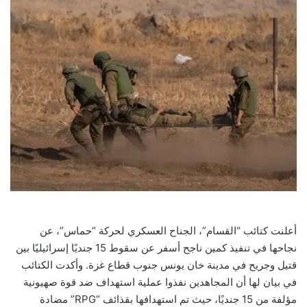
أعلنت كتائب “القسام”، الجناح العسكري لحركة “حماس”، عن
نجاحها في تنفيذ كمين ناجح أسفر عن سقوط 15 جنديًا إسرائيليًا بين
قتيل وجريح في مدينة خان يونس جنوب قطاع غزة. وأكدت الكتائب
في بيان لها أن المجاهدين نفذوا عملية استهداف ضد قوة صهيونية
مؤلفة من 15 جنديًا، حيث تم استهدافها بقذائف “RPG” مضادة