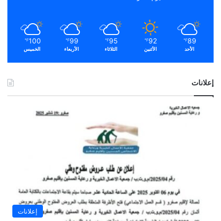
100
99
95
92
89
℉
℉
℉
℉
℉
الأحد
الأثنين
الثلاثاء
الأربعاء
الخميس
إعلانات
إعلانات