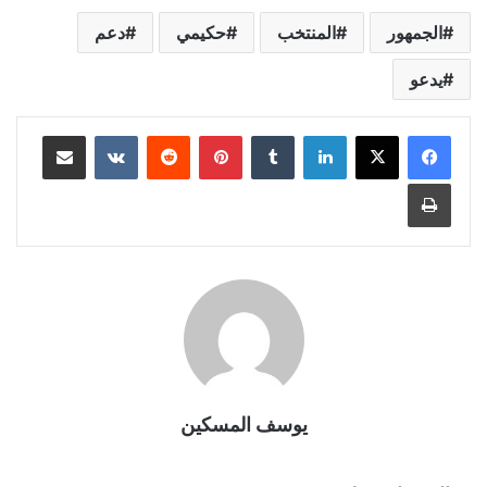
الجمهور
المنتخب
حكيمي
دعم
يدعو
لينكدإن
بينتيريست
مشاركة عبر البريد
طباعة
يوسف المسكين