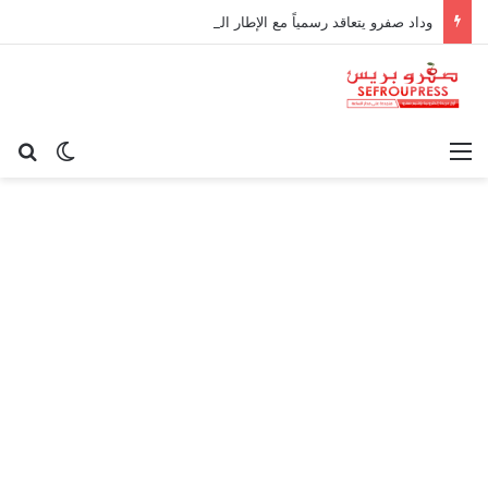
وداد صفرو يتعاقد رسمياً مع الإطار الوطني كريم أوغاني لقيادة العارضة التقنية
القائمة
بح
الوضع ا