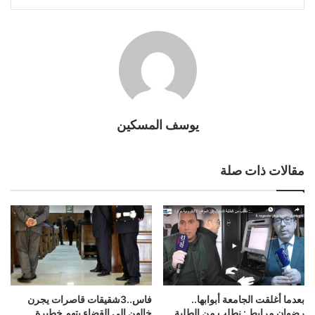
يوسف المسكين
مقالات ذات صلة
بعدما أغلقت الجامعة أبوابها..
فاس..3شقيقات قاصرات يجرن
رضوان مرابط : نطلب من الطلبة
خالهن الى القضاء بتهم خطيرة