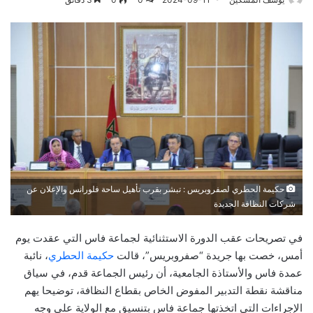
حكيمة الحطري لصفروبريس : تبشر بقرب تأهيل ساحة فلورانس والإعلان عن
شركات النظافة الجديدة
في تصريحات عقب الدورة الاستثنائية لجماعة فاس التي عقدت يوم
أمس، خصت بها جريدة “صفروبريس”، قالت
حكيمة الحطري
، نائبة
عمدة فاس والأستاذة الجامعية، أن رئيس الجماعة قدم، في سياق
مناقشة نقطة التدبير المفوض الخاص بقطاع النظافة، توضيحا يهم
الإجراءات التي اتخذتها جماعة فاس بتنسيق مع الولاية على وجه