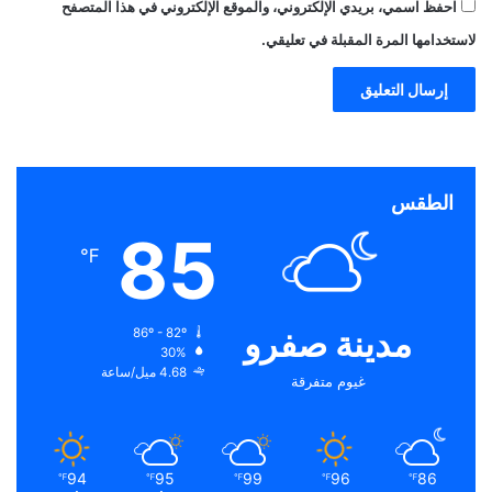
احفظ اسمي، بريدي الإلكتروني، والموقع الإلكتروني في هذا المتصفح
لاستخدامها المرة المقبلة في تعليقي.
الطقس
85
℉
مدينة صفرو
86º - 82º
30%
4.68 ميل/ساعة
غيوم متفرقة
94
95
99
96
86
℉
℉
℉
℉
℉