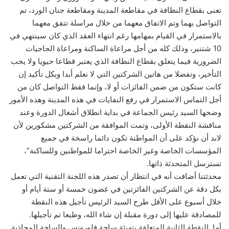
تعنى بقطاع النظافة في مقاطعة المدينة ومقاطعة جنان الورد، تم
التواصل بهما وتم الاتفاق معهما من خلال مراسلة تتفق معهما
بالاستمرار في القيام بمهامها رغم انتهاء العقد الذي كان سينتهي في
10 شتنبر، وذلك كله من أجل مراعاة الساكنة ومراعاة الحاجيات
الضرورية فيما يتعلق بقطاع النظافة الذي يعتبر قطاعا حيويا ولا يحب
التأخير، وتفضلا من هاتين الشركتين التي لا نعلم أبدا وبكل تأكيد إن
كانت ستكون من ضمن الفائزات أو لا، وإنما فقط التواصل كان من
أجل التماس الاستمرار في رفع النفايات في هذه المدينة وهذه الأمور
وضحها السيد رئيس الجماعة في بداية انطلاق أشغال الدورة وعند
مناقشة النقطة الأولى، وتمت الموافقة من الشركتين مشكورين لأن
لابد أن نؤكد على أن المواطنة تكون دائما راسخة في جميع
المؤسسات الخاصة وغير الخاصة احتراما للمواطنين وللساكنة”،
تسترسل المتحدثة ذاتها.
محدثتنا أضافت أنه في انتظار أن تصدر هذه اللجنة التقنية التي تعمل
بكل دقة عن الشركتين الفائزتين في غضون خمسة أو ستة أيام أو
خلال أسبوع على الأقل طرح السيد الرئيس تأجيل هذه النقطة
للمصادقة عليها إلى دورة مقبلة إن شاء الله، وطبعا تم تأجيلها.
أما النقطة الثانية المتعلقة بتهيئة ساحة فلورونس والساحة المحاذية