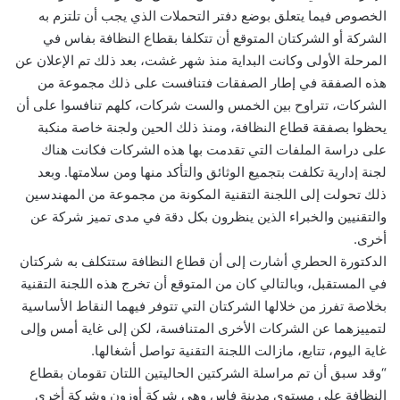
الخصوص فيما يتعلق بوضع دفتر التحملات الذي يجب أن تلتزم به
الشركة أو الشركتان المتوقع أن تتكلفا بقطاع النظافة بفاس في
المرحلة الأولى وكانت البداية منذ شهر غشت، بعد ذلك تم الإعلان عن
هذه الصفقة في إطار الصفقات فتنافست على ذلك مجموعة من
الشركات، تتراوح بين الخمس والست شركات، كلهم تنافسوا على أن
يحظوا بصفقة قطاع النظافة، ومنذ ذلك الحين ولجنة خاصة منكبة
على دراسة الملفات التي تقدمت بها هذه الشركات فكانت هناك
لجنة إدارية تكلفت بتجميع الوثائق والتأكد منها ومن سلامتها. وبعد
ذلك تحولت إلى اللجنة التقنية المكونة من مجموعة من المهندسين
والتقنيين والخبراء الذين ينظرون بكل دقة في مدى تميز شركة عن
أخرى.
الدكتورة الحطري أشارت إلى أن قطاع النظافة ستتكلف به شركتان
في المستقبل، وبالتالي كان من المتوقع أن تخرج هذه اللجنة التقنية
بخلاصة تفرز من خلالها الشركتان التي تتوفر فيهما النقاط الأساسية
لتمييزهما عن الشركات الأخرى المتنافسة، لكن إلى غاية أمس وإلى
غاية اليوم، تتابع، مازالت اللجنة التقنية تواصل أشغالها.
“وقد سبق أن تم مراسلة الشركتين الحاليتين اللتان تقومان بقطاع
النظافة على مستوى مدينة فاس وهي شركة أوزون وشركة أخرى