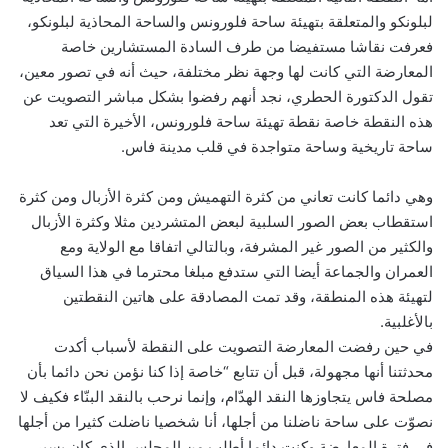
لبلونكو والمتعلقة بتهيئة ساحة فلورونس والساحة المحاذية لبلونكو،
فعرفت نقاشا مستفيضا من طرف السادة المستشارين خاصة
المعارضة التي كانت لها وجهة نظر مختلفة، حيث أنه في تصور معين،
تقول الدكتورة الحطري، نجد أنهم رفضوا بشكل مباشر التصويت عن
هذه النقطة خاصة نقطة تهيئة ساحة فلورونس، الأخيرة التي تعد
ساحة تاريخية وساحة متواجدة في قلب مدينة فاس.
وهي دائما كانت تعاني من كثرة التهميش ومن كثرة الأزبال ومن كثرة
استقطاب بعض الصور السلبية لبعض المتشردين مثلا وكثرة الأزبال
والكثير من الصور غير المشرفة، وبالتالي اتفاقا مع الولاية ومع
العمران والجماعة أيضا التي ستدفع مبلغا محترما في هذا السياق
لتهيئة هذه المنطقة، وقد تمت المصادقة على هاتين النقطتين
بالأغلبية.
في حين رفضت المعارضة التصويت على النقطة لأسباب أكدت
محدثتنا أنها مجهولة، قبل أن تتابع “خاصة إذا كنا نؤمن نحن دائما بأن
مصلحة فاس يتجاوزها النقد الهدّام، وإنما نرحب بالنقد البنّاء فكيف لا
نصوّت على ساحة ناضلنا من أجلها، أنا شخصيا ناضلت كثيرا من أجلها
في فترة المعارضة وكنت دائما أطلب من المجلس الذي كان يسير