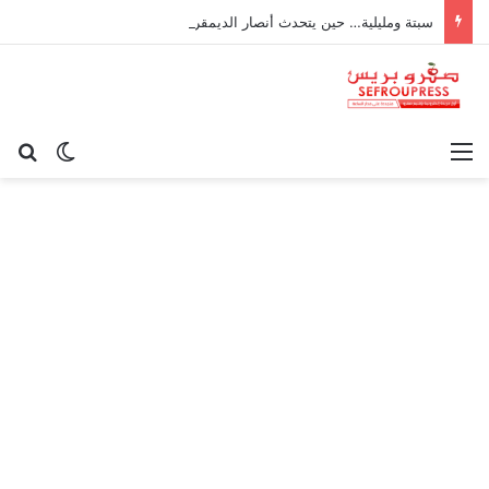
سبتة ومليلية… حين يتحدث أنصار الديمقراطية بلسان الاستعمار
القائمة
بح
الوضع ا