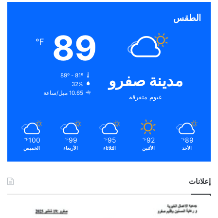
الطقس
89
℉
مدينة صفرو
89º - 81º
32%
10.65 ميل/ساعة
غيوم متفرقة
100
99
95
92
89
℉
℉
℉
℉
℉
الأحد
الأثنين
الثلاثاء
الأربعاء
الخميس
إعلانات