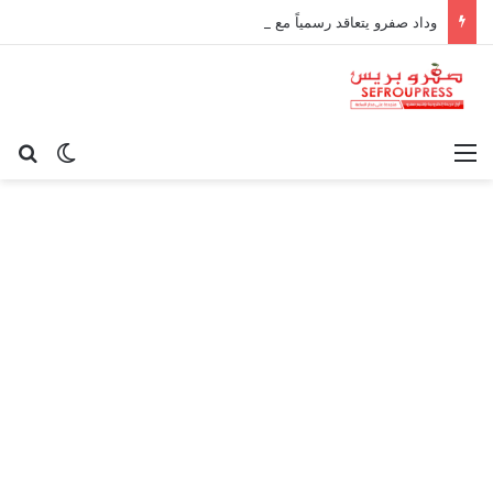
وداد صفرو يتعاقد رسمياً مع الإطار الوطني كريم أوغاني لقيادة العارضة التقنية
القائمة
بح
الوضع ا