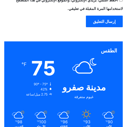
لاستخدامها المرة المقبلة في تعليقي.
الطقس
75
℉
مدينة صفرو
90º - 75º
42%
2.75 ميل/ساعة
غيوم متفرقة
98
100
96
93
90
℉
℉
℉
℉
℉
الأحد
الأثنين
الثلاثاء
الأربعاء
الخميس