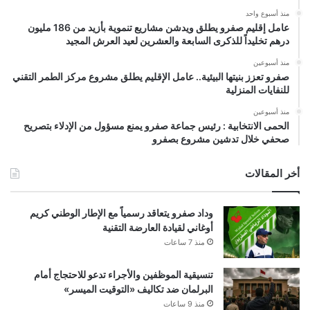
منذ أسبوع واحد
عامل إقليم صفرو يطلق ويدشن مشاريع تنموية بأزيد من 186 مليون
درهم تخليداً للذكرى السابعة والعشرين لعيد العرش المجيد
منذ أسبوعين
صفرو تعزز بنيتها البيئية.. عامل الإقليم يطلق مشروع مركز الطمر التقني
للنفايات المنزلية
منذ أسبوعين
الحمى الانتخابية : رئيس جماعة صفرو يمنع مسؤول من الإدلاء بتصريح
صحفي خلال تدشين مشروع بصفرو
أخر المقالات
وداد صفرو يتعاقد رسمياً مع الإطار الوطني كريم
أوغاني لقيادة العارضة التقنية
منذ 7 ساعات
تنسيقية الموظفين والأجراء تدعو للاحتجاج أمام
البرلمان ضد تكاليف «التوقيت الميسر»
منذ 9 ساعات