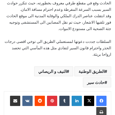
الحادث وقع في مقطع طرقي معروف بخطورته، حيث تتكرر حوادث
السير بسبب السرعة المفرطة وعدم احترام مسافة الامان.
وقد انتقلت عناصر الدرك الملكي والوقاية المدنية الى موقع الحادث
فور تلقيها الاشعار، حيث تم نقل المصابين الى المستشفى وتوجيه
جثة الضحية الى مستودع الاموات.
السلطات جددت دعوتها لمستعملي الطريق الى توخي اقصى درجات
الحذر واحترام قانون السير لتفادي مثل هذه المآسي التي تحصد
ارواحا بريئة.
الطريق الوطنية
النيف و الريصاني
حادث سير
لينكدإن
بينتيريست
مشاركة عبر البريد
طباعة