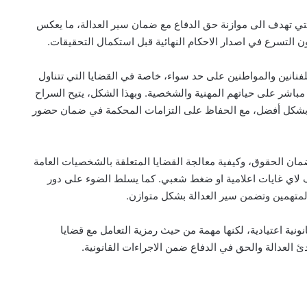
لتي تهدف الى موازنة حق الدفاع مع ضمان سير العدالة، ما يعكس
التسرع في اصدار الاحكام النهائية قبل استكمال التحقيقات.
لفنانين والمواطنين على حد سواء، خاصة في القضايا التي تتناول
مباشر على حياتهم المهنية والشخصية. وبهذا الشكل، يتيح السراح
ه بشكل أفضل، مع الحفاظ على التزامات المحكمة في ضمان حضور
ضمان الحقوق، وكيفية معالجة القضايا المتعلقة بالشخصيات العامة
 لاي غايات اعلامية او ضغط شعبي. كما يسلط الضوء على دور
متهمين وتضمن سير العدالة بشكل متوازن.
ؤقت لPause Flow يمثل خطوة قانونية اعتيادية، لكنها مهمة من حيث رمزية التعامل مع قضايا
ئ العدالة والحق في الدفاع ضمن الاجراءات القانونية.