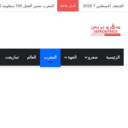
الجمعة, أغسطس 7 2026
أخبار عاجلة
سبتة ومليلية… حين يتحدث أنصار الد
الرئيسية
صفرو
الجهة
المغرب
العالم
تمازيغت