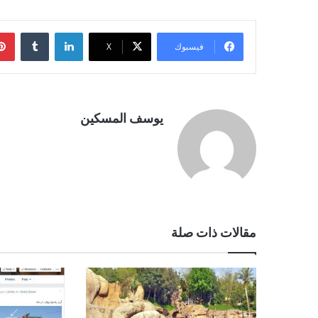
لينكدإن
فيسبوك
‫X
يوسف المسكين
مقالات ذات صلة