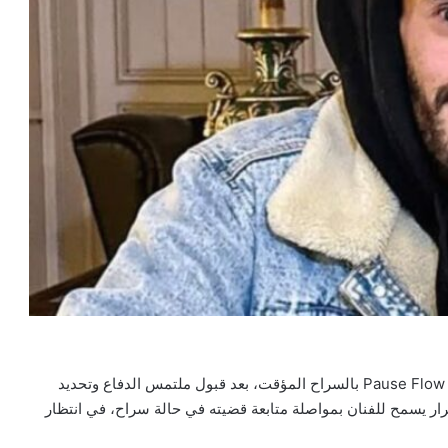
قررت المحكمة الابتدائية بصفرو اليوم الخميس تمتيع الفنان Pause Flow بالسراح المؤقت، بعد قبول ملتمس الدفاع وتحديد
ملايين سنتيم (100 الف درهم). القرار يسمح للفنان بمواصلة متابعة قضيته في حالة سراح، في انتظار