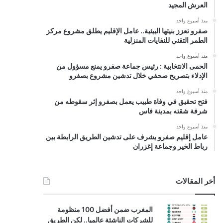
العرش المجيد
منذ أسبوع واحد
صفرو تعزز بنيتها البيئية.. عامل الإقليم يطلق مشروع مركز
الطمر التقني للنفايات المنزلية
منذ أسبوع واحد
الحمى الانتخابية : رئيس جماعة صفرو يمنع مسؤول من
الإدلاء بتصريح صحفي خلال تدشين مشروع بصفرو
منذ أسبوع واحد
فتح تحقيق في وفاة طبيب يعمل بصفرو إثر سقوطه من
شرفة شقته بمدينة فاس
منذ أسبوع واحد
عامل إقليم صفرو يشرف على تدشين الطريق الرابطة بين
رباط الخير وجماعة إغزران
أخر المقالات
المغرب ضمن أفضل 100 منظومة
للشركات الناشئة عالميا.. لكن الطريق