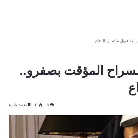
ع Pause Flow بالسراح المؤقت بصفرو..
ع
0
0
دقيقة واحدة