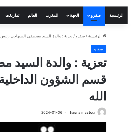
الرئيسية
صفرو
الجهة
المغرب
العالم
تمازيغت
الرئيسية
/
صفرو
/
تعزية : والدة السيد مصطفى الصنهاجي رئيس ق
صفرو
تعزية : والدة السيد
قسم الشؤون الداخلية
الله
2024-01-06
hasna mastour