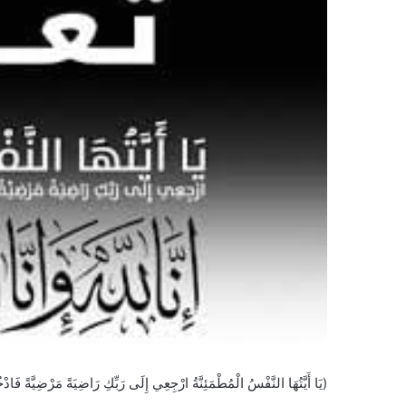
(يَا أَيَّتُهَا النَّفْسُ الْمُطْمَئِنَّةُ ارْجِعِي إِلَى رَبِّكِ رَاضِيَةً مَرْضِيَّةً ف