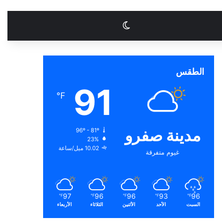
الوضع المظلم
الطقس
91
℉
مدينة صفرو
96º - 81º
23%
10.02 ميل/ساعة
غيوم متفرقة
97
96
96
93
96
℉
℉
℉
℉
℉
السبت
الأحد
الأثنين
الثلاثاء
الأربعاء