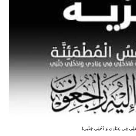
َادْخُلِي فِي عِبَادِي وَادْخُلِي جَنَّتِي)