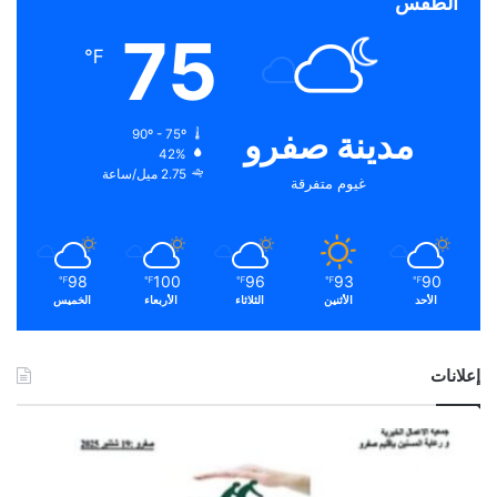
الطقس
75
℉
مدينة صفرو
90º - 75º
42%
2.75 ميل/ساعة
غيوم متفرقة
98
100
96
93
90
℉
℉
℉
℉
℉
الأحد
الأثنين
الثلاثاء
الأربعاء
الخميس
إعلانات