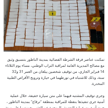
تمكنت عناصر فرقة الشرطة القضائية بمدينة الناظور بتنسيق وثيق
مع مصالح المديرية العامة لمراقبة التراب الوطني، مساء يوم الثلاثاء
14 فبراير الجاري، من توقيف شخصين يبلغان من العمر 31 و32
سنة، وذلك للاشتباه في تورطهما في حيازة وترويج الأقراص الطبية
المخدرة.
وجرى توقيف المشتبه فيهما على متن سيارة خفيفة، خلال عملية
أمنية جرى تنفيذها بنقطة للمراقبة بمنطقة “ترقاع” بمدينة الناظور ،
حيث أسفرت عملية التفتيش المنجزة عن العثور بحوزتهما على ستة