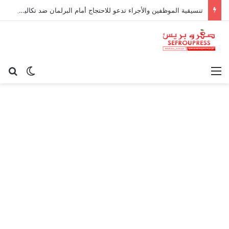
تنسيقية الموظفين والأجراء تدعو للاحتجاج أمام البرلمان ضد تكاليف «التوقيت الميسر»
القائمة
بح
الوضع ا