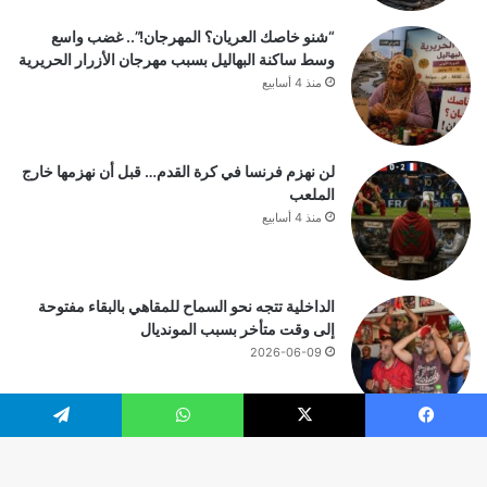
“شنو خاصك العريان؟ المهرجان!”.. غضب واسع
وسط ساكنة البهاليل بسبب مهرجان الأزرار الحريرية
منذ 4 أسابيع
لن نهزم فرنسا في كرة القدم… قبل أن نهزمها خارج
الملعب
منذ 4 أسابيع
الداخلية تتجه نحو السماح للمقاهي بالبقاء مفتوحة
إلى وقت متأخر بسبب المونديال
2026-06-09
يسبوك
‫X
واتساب
تيلقرام
© حقوق النشر 2026، جميع الحقوق محفوظة |