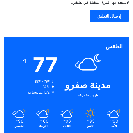
لاستخدامها المرة المقبلة في تعليقي.
الطقس
77
℉
مدينة صفرو
90º - 76º
37%
1.72 ميل/ساعة
غيوم متفرقة
98
100
96
93
90
℉
℉
℉
℉
℉
الأحد
الأثنين
الثلاثاء
الأربعاء
الخميس