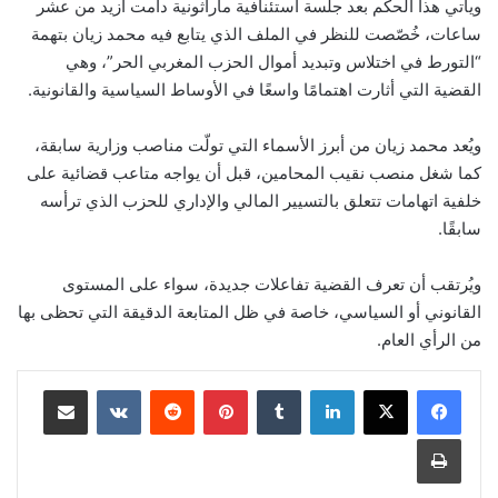
ويأتي هذا الحكم بعد جلسة استئنافية ماراثونية دامت أزيد من عشر
ساعات، خُصّصت للنظر في الملف الذي يتابع فيه محمد زيان بتهمة
“التورط في اختلاس وتبديد أموال الحزب المغربي الحر”، وهي
القضية التي أثارت اهتمامًا واسعًا في الأوساط السياسية والقانونية.
ويُعد محمد زيان من أبرز الأسماء التي تولّت مناصب وزارية سابقة،
كما شغل منصب نقيب المحامين، قبل أن يواجه متاعب قضائية على
خلفية اتهامات تتعلق بالتسيير المالي والإداري للحزب الذي ترأسه
سابقًا.
ويُرتقب أن تعرف القضية تفاعلات جديدة، سواء على المستوى
القانوني أو السياسي، خاصة في ظل المتابعة الدقيقة التي تحظى بها
من الرأي العام.
لينكدإن
بينتيريست
مشاركة عبر البريد
طباعة