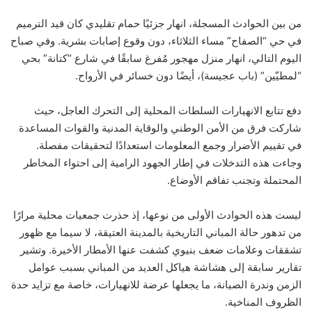
من بين الحوادث المسجلة، انهار جزئيًا حمام تقليدي كان قيد الترميم
في حي “الصفاح” مساء الثلاثاء، دون وقوع إصابات بشرية. وفي صباح
اليوم التالي، انهار منزل مهجور مُفرغ سابقًا في شارع “كتانة” بحي
“لمطيّين” (باب عجيسة)، أيضًا دون خسائر في الأرواح.
دفع تتابع الانهيارات السلطات المحلية إلى التحرك العاجل، حيث
شاركت فرق من الأمن الوطني والوقاية المدنية والقوات المساعدة
في تقييم الأضرار وجمع المعلومات استعدادًا لتحقيقات مفصلة.
وجاءت هذه التدخلات في إطار الجهود الرامية إلى احتواء المخاطر
المحتملة وتجنب تفاقم الأوضاع.
ليست هذه الحوادث الأولى من نوعها، إذ حذرت جمعيات محلية مرارًا
من تدهور حالة المباني التاريخية بالمدينة العتيقة، لا سيما مع ظهور
تشققات وعلامات ضعف بنيوي كشفت عنها الأمطار الأخيرة. وتشير
تقارير سابقة إلى هشاشة هياكل العديد من المباني بسبب عوامل
الزمن وندرة الصيانة، ما يجعلها عرضة للانهيارات، خاصة مع تزايد حدة
الظروف المناخية.