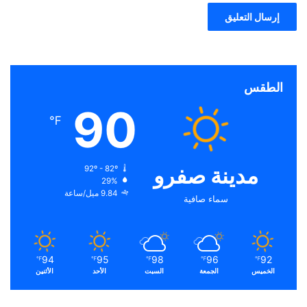
الطقس
90
℉
مدينة صفرو
92º - 82º
29%
9.84 ميل/ساعة
سماء صافية
94
95
98
96
92
℉
℉
℉
℉
℉
الخميس
الجمعة
السبت
الأحد
الأثنين