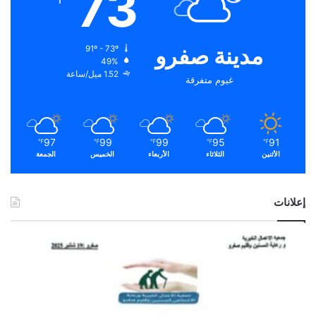
73
مدينة صفرو
91º - 73º
49%
1.52 ميل/ساعة
غيوم متفرقة
97
99
99
95
91
℉
℉
℉
℉
℉
الأثنين
الثلاثاء
الأربعاء
الخميس
الجمعة
إعلانات