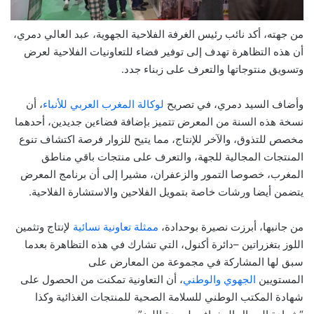
من جهته، أكد نائب رئيس الغرفة الفلاحية الجهوية، عبد العالي دمري،
أن هذه التظاهرة تهدف إلى توفير فضاء للتعاونيات الفلاحية لعرض
وتسويق منتوجاتها والتعرف على زبناء جدد.
وأضاف السيد دمري، في تصريح
لوكالة المغرب العربي للأنباء
، أن
نسخة هذه السنة من المعرض تتميز بإضافة فضاءين جديدين، أحدهما
مخصص للتذوق، والآخر للإنتاج، مما يتيح للزوار فرصة اكتشاف تنوع
المنتجات المجالية للجهة، والتعرف على منتجات باقي مناطق
المغرب، خصوصا التمور والزعفران، مشيرا إلى أن برنامج المعرض
يتضمن أيضا ورشات خاصة بتمويل الفلاحين والاستشارة الفلاحية.
من جانبها، أبرزت نصيرة بوحدادة،
ممثلة تعاونية نسائية
لإنتاج وتثمين
اللوز بتغزراتين –دائرة أكنول، التي تشارك في هذه التظاهرة بعدما
سبق لها المشاركة في مجموعة من المعارض على
المستويين
الجهوي والوطني
، أن التعاونية تمكنت من الحصول على
شهادة المكتب الوطني للسلامة الصحية للمنتجات الغذائية وكذا