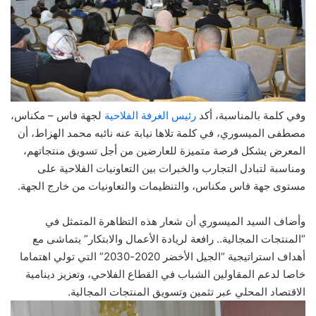
وفي كلمة بالمناسبة، أكد
رئيس الغرفة الفلاحية
لجهة فاس – مكناس،
مصطفى الميسوري، في كلمة تلاها نيابة عنه نائبه محمد الهزاط، أن
المعرض يشكل فرصة متميزة للعارضين من أجل تسويق منتجاتهم،
ومناسبة لتبادل التجارب والخبرات بين التعاونيات الفلاحية على
مستوى جهة فاس مكناس، والتنظيمات والتعاونيات من خارج الجهة.
وأضاف السيد الميسوري أن شعار هذه التظاهرة المتمثل في
“المنتجات المجالية.. رافعة لريادة الأعمال والابتكار” يتماشى مع
أهداف استراتيجية “الجيل الأخضر 2020-2030” التي تولي اهتماما
خاصا لدعم المقاولين الشباب في القطاع الفلاحي، وتعزيز دينامية
الاقتصاد المحلي عبر تثمين وتسويق المنتجات المجالية.