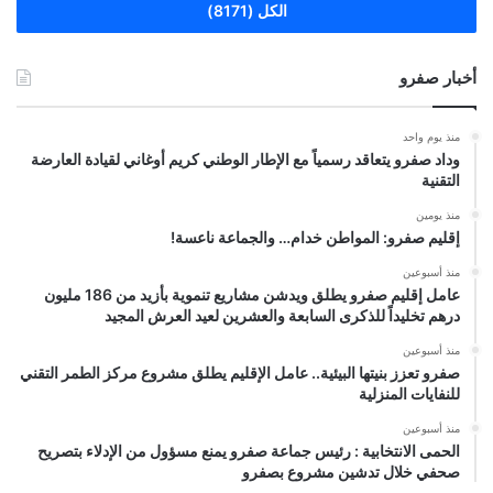
الكل (8171)
أخبار صفرو
منذ يوم واحد
وداد صفرو يتعاقد رسمياً مع الإطار الوطني كريم أوغاني لقيادة العارضة
التقنية
منذ يومين
إقليم صفرو: المواطن خدام… والجماعة ناعسة!
منذ أسبوعين
عامل إقليم صفرو يطلق ويدشن مشاريع تنموية بأزيد من 186 مليون
درهم تخليداً للذكرى السابعة والعشرين لعيد العرش المجيد
منذ أسبوعين
صفرو تعزز بنيتها البيئية.. عامل الإقليم يطلق مشروع مركز الطمر التقني
للنفايات المنزلية
منذ أسبوعين
الحمى الانتخابية : رئيس جماعة صفرو يمنع مسؤول من الإدلاء بتصريح
صحفي خلال تدشين مشروع بصفرو