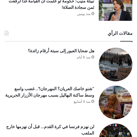
نبيلة منيب: حكومة لو علمت أن القيامة غدا لرفعت
ثمن سجادة الصلاة!
منذ يومين
مقالات الرأي
هل ضحايا العبور إلى سبتة أرقام زائدة؟
منذ 6 أيام
“شنو خاصك العريان؟ المهرجان!”.. غضب واسع
وسط ساكنة البهاليل بسبب مهرجان الأزرار الحريرية
منذ 4 أسابيع
لن نهزم فرنسا في كرة القدم… قبل أن نهزمها خارج
الملعب