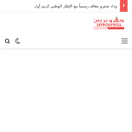
وداد صفرو يتعاقد رسمياً مع الإطار الوطني كريم أوغاني لقيادة العارضة التقنية
القائمة
بح
الوضع ا