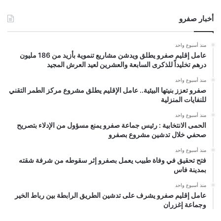
أخبار صفرو
منذ أسبوع واحد
عامل إقليم صفرو يطلق ويدشن مشاريع تنموية بأزيد من 186 مليون
درهم تخليداً للذكرى السابعة والعشرين لعيد العرش المجيد
منذ أسبوع واحد
صفرو تعزز بنيتها البيئية.. عامل الإقليم يطلق مشروع مركز الطمر التقني
للنفايات المنزلية
منذ أسبوع واحد
الحمى الانتخابية : رئيس جماعة صفرو يمنع مسؤول من الإدلاء بتصريح
صحفي خلال تدشين مشروع بصفرو
منذ أسبوع واحد
فتح تحقيق في وفاة طبيب يعمل بصفرو إثر سقوطه من شرفة شقته
بمدينة فاس
منذ أسبوع واحد
عامل إقليم صفرو يشرف على تدشين الطريق الرابطة بين رباط الخير
وجماعة إغزران