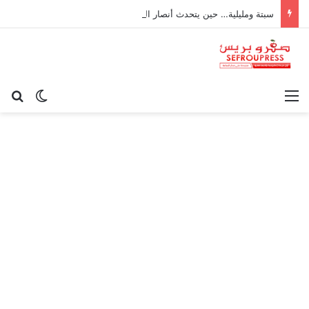
سبتة ومليلية… حين يتحدث أنصار الديمقراطية بلسان الاستعمار
القائمة
بح
الوضع ا