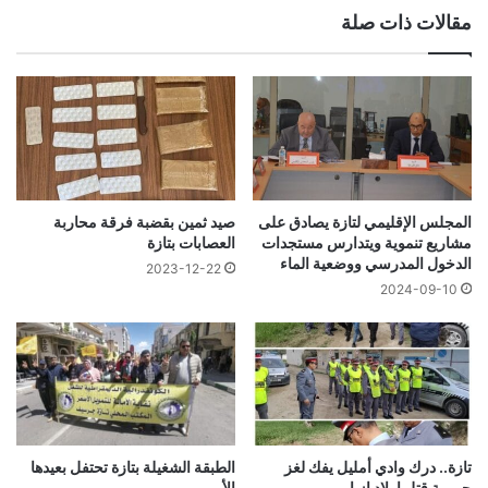
مقالات ذات صلة
المجلس الإقليمي لتازة يصادق على
صيد ثمين بقضبة فرقة محاربة
مشاريع تنموية ويتدارس مستجدات
العصابات بتازة
الدخول المدرسي ووضعية الماء
2023-12-22
2024-09-10
الطبقة الشغيلة بتازة تحتفل بعيدها
تازة.. درك وادي أمليل يفك لغز
الأممي
جريمة قتل اولاد ازباير.