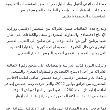
جماعات دائرتي أكنول وواد أمليل، صيانة بعض المؤسسات التعليمية
بجماعات دائرة تايناست وإصلاح الطاولات المدرسية ببعض
المؤسسات التعليمية بالإقليم.
وتندرج هذه الاتفاقيات ضمن الشراكة بين المجلس الإقليمي ووزارة
الإدماج الاقتصادي والمقاولة الصغرى والشغل والكفاءات، في إطار
تنفيذ برنامج “أوراش” عامة مؤقتة، والتي تطمح إلى العناية بالعنصر
البشري في ظل الظروف الصعبة لجائحة كورونا، واعتبارا للأهمية
التي يوليها النموذج التنموي الجديد للنهوض بقطاع التشغيل.
وعرفت الدورة كذلك الدراسة والمصادقة على ملحق رقم 1 لاتفاقية
الشراكة من أجل الادماج الاقتصادي والمقاولة الصغرى والتشغيل
والكفاءات والمجلس الإقليمي لرصد حصيص إضافي لفائدة الأقاليم
المتضررة من حرائق يوليوز 2022، والتي عرفت رصد حصيص إضافي
لفائدة إقليم تازة بعدد 260 مستفيدا من برنامج الأوراش المؤقتة،
سيخصص لفائدة الساكنة المتضررة من حرائق غابة باب أزهار.
كما عرفت الدورة المصادقة على ملحق رقم 1 لاتفاقية الشراكة رقم