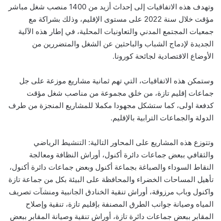
وتهدف هذه الاتفاقيات إلى إحداث أزيد من 1400 منصب شغل مباشر
مؤقت خلال سنة 2022 على مستوى الإقليم، وذلك بشراكة مع
جمعيات المجتمع المدني والتعاونيات المحلية، في إطار هذه الآلية
الجديدة لإدماج الشباب والباحثين عن الشغل والمتضررين من
الأوضاع الاقتصادية لجائحة كورونا.
وستمكن هذه الاتفاقيات، التي تهم ثمانية مشاريع موزعة على جل
جماعات إقليم تازة، من خلق مجموعة من مناصب شغل مؤقت
كدفعة اولى، كما ستشكل مجهودا مكملا للمشاريع المنجزة من طرف
الدولة والجماعات الترابية بالإقليم.
وتتوزع هذه المشاريع على المحاور التالية: التنشيط الرياضي
والثقافي ببعض جماعات دائرة أكنول، أوراش النظافة ومعالجة
النقاط السوداء والصباغة بجماعة أكنول وبعض جماعات دائرة أكنول،
تأهيل المساحات الخضراء والمحافظة على البيئة بكل من جماعة تازة
واكنول وباب مرزوقة، أوراش تنقية الخنادق الجانبية ومنشآت تصريف
المياه وصيانة جوانب الطرق المصنفة بإقليم تازة، تنقية وإصلاح
المقابر ببعض جماعات دائرة تازة، أوراش تنقية وصيانة المقابر ببعض