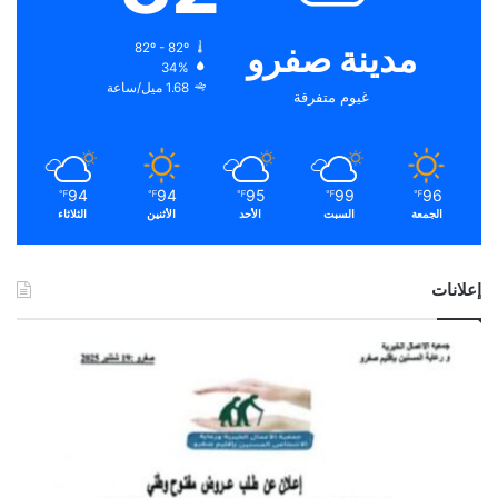
مدينة صفرو
82º - 82º
34%
1.68 ميل/ساعة
غيوم متفرقة
94
94
95
99
96
℉
℉
℉
℉
℉
الجمعة
السبت
الأحد
الأثنين
الثلاثاء
إعلانات