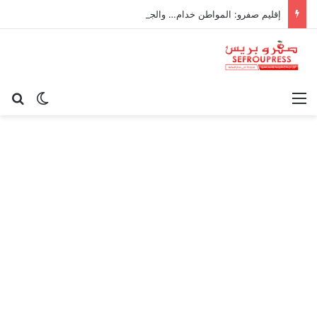
إقليم صفرو: المواطن خدام… والجماعة ناعسة!
القائمة
بح
الوضع ا