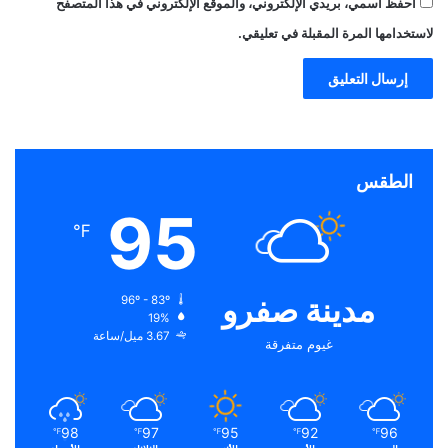
احفظ اسمي، بريدي الإلكتروني، والموقع الإلكتروني في هذا المتصفح
لاستخدامها المرة المقبلة في تعليقي.
الطقس
95
℉
مدينة صفرو
96º - 83º
19%
3.67 ميل/ساعة
غيوم متفرقة
98
97
95
92
96
℉
℉
℉
℉
℉