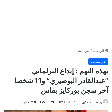
الرئيسية
/
غير مصنف
غير مصنف
بهذه التهم : إيداع البرلماني
“عبدالقادر البوصيري” و11 شخصا
آخر سجن بوركايز بفاس
يوسف المسكين
2023-10-07
0
1
2 دقائق