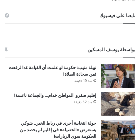
2025-09-21
تابعنا على فيسبوك
بواسطة يوسف المسكين
نبيلة منيب: حكومة لو علمت أن القيامة غدا لرفعت
ثمن سجادة الصلاة!
منذ 19 دقيقة
إقليم صفرو: المواطن خدام… والجماعة ناعسة!
منذ 52 دقيقة
جولة انتخابية أخرى في رباط الخير.. شوكي
يستعرض «الحصيلة» في إقليم لم يحصد من
الحكومة سوى الزيارات!