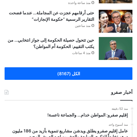
منذ ساعة واحدة
حتى أرقامهم عجزت عن المجاملة… عندما فضحت
التقارير الرسمية “حكومة الإنجازات”
منذ ساعتين
حين تتحول حصيلة الحكومة إلى جواز انتخابي… من
يكتب التقييم: الحكومة أم المواطن؟
منذ 4 ساعات
الكل (8167)
أخبار صفرو
منذ 52 دقيقة
إقليم صفرو: المواطن خدام… والجماعة ناعسة!
منذ أسبوع واحد
عامل إقليم صفرو يطلق ويدشن مشاريع تنموية بأزيد من 186 مليون
درهم تخليداً للذكرى السابعة والعشرين لعيد العرش المجيد