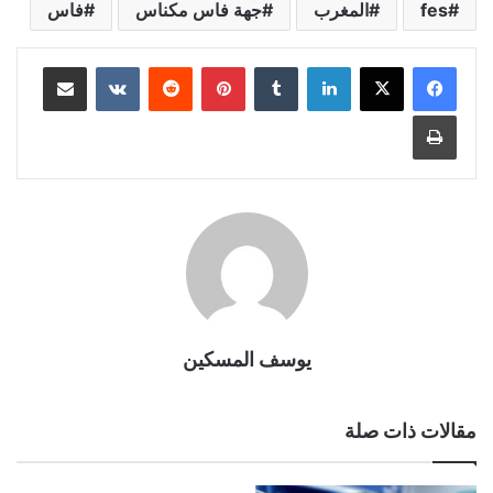
fes
المغرب
جهة فاس مكناس
فاس
لينكدإن
بينتيريست
مشاركة عبر البريد
طباعة
يوسف المسكين
مقالات ذات صلة