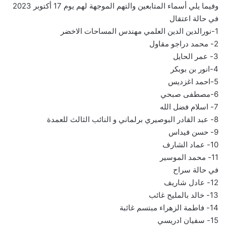
وفيما يلي أسماء المتابعين والتهم الموجهة لهم يوم 17 أكتوبر 2023
في حالة اعتقال
1-نورالدين الدين العلمي مهندس المساحات الاخضر
2- محمد دراجو مقاول
3- عمر الحايل
4-انور بن بوبكر
5-احمد اغزديس
6-مصطفى صبحي
7- اسلام فضل الله
8- عبد القادر البوصيري برلماني و النائب الثالث للعمدة
9- حسن فيداس
10- عماد الشارف
11- محمد الموسير
في حالة سراح
12- عادل شاريف
13- خالد بالمليح غائب
14- فاطمة الزهراء مبتسم غائبة
15- سفيان ادريسي