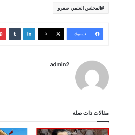
المجلس العلمي صفرو
لينكدإن
فيسبوك
‫X
admin2
مقالات ذات صلة