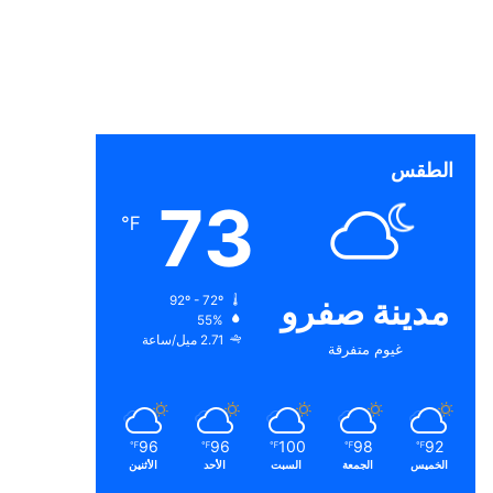
الطقس
73
℉
مدينة صفرو
92º - 72º
55%
2.71 ميل/ساعة
غيوم متفرقة
96
96
100
98
92
℉
℉
℉
℉
℉
الخميس
الجمعة
السبت
الأحد
الأثنين