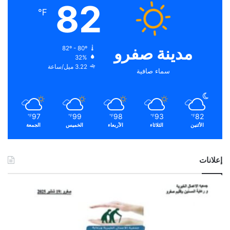
82
℉
مدينة صفرو
82º - 80º
32%
3.22 ميل/ساعة
سماء صافية
97
99
98
93
82
℉
℉
℉
℉
℉
الأثنين
الثلاثاء
الأربعاء
الخميس
الجمعة
إعلانات