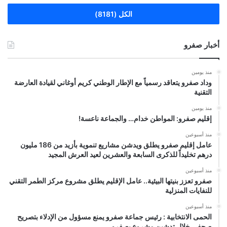
الكل (8181)
أخبار صفرو
منذ يومين
وداد صفرو يتعاقد رسمياً مع الإطار الوطني كريم أوغاني لقيادة العارضة
التقنية
منذ يومين
إقليم صفرو: المواطن خدام… والجماعة ناعسة!
منذ أسبوعين
عامل إقليم صفرو يطلق ويدشن مشاريع تنموية بأزيد من 186 مليون
درهم تخليداً للذكرى السابعة والعشرين لعيد العرش المجيد
منذ أسبوعين
صفرو تعزز بنيتها البيئية.. عامل الإقليم يطلق مشروع مركز الطمر التقني
للنفايات المنزلية
منذ أسبوعين
الحمى الانتخابية : رئيس جماعة صفرو يمنع مسؤول من الإدلاء بتصريح
صحفي خلال تدشين مشروع بصفرو