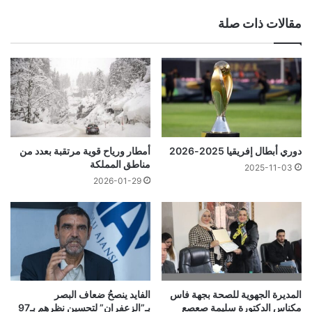
مقالات ذات صلة
دوري أبطال إفريقيا 2025-2026
أمطار ورياح قوية مرتقبة بعدد من
مناطق المملكة
2025-11-03
2026-01-29
المديرة الجهوية للصحة بجهة فاس
الفايد ينصحُ ضعاف البصر
مكناس الدكتورة سليمة صعصع
بـ”الزعفران” لتحسين نظرهم بـ97