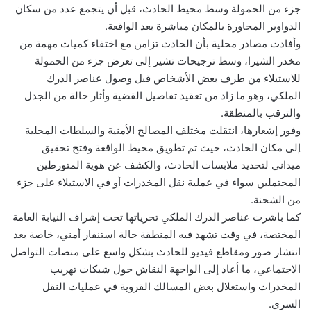
جزء من الحمولة وسط محيط الحادث، قبل أن يتجمع عدد من سكان
الدواوير المجاورة بالمكان مباشرة بعد الواقعة.
وأفادت مصادر محلية بأن الحادث تزامن مع اختفاء كميات مهمة من
مخدر الشيرا، وسط ترجيحات تشير إلى تعرض جزء من الحمولة
للاستيلاء من طرف بعض الأشخاص قبل وصول عناصر الدرك
الملكي، وهو ما زاد من تعقيد تفاصيل القضية وأثار حالة من الجدل
والترقب بالمنطقة.
وفور إشعارها، انتقلت مختلف المصالح الأمنية والسلطات المحلية
إلى مكان الحادث، حيث تم تطويق محيط الواقعة وفتح تحقيق
ميداني لتحديد ملابسات الحادث، والكشف عن هوية المتورطين
المحتملين سواء في عملية نقل المخدرات أو في الاستيلاء على جزء
من الشحنة.
كما باشرت عناصر الدرك الملكي تحرياتها تحت إشراف النيابة العامة
المختصة، في وقت تشهد فيه المنطقة حالة استنفار أمني، خاصة بعد
انتشار صور ومقاطع فيديو للحادث بشكل واسع على منصات التواصل
الاجتماعي، ما أعاد إلى الواجهة النقاش حول شبكات تهريب
المخدرات واستغلال بعض المسالك القروية في عمليات النقل
السري.