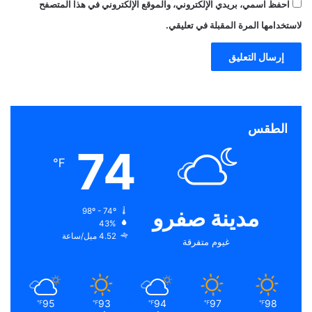
احفظ اسمي، بريدي الإلكتروني، والموقع الإلكتروني في هذا المتصفح
لاستخدامها المرة المقبلة في تعليقي.
الطقس
74
℉
مدينة صفرو
98º - 74º
43%
4.52 ميل/ساعة
غيوم متفرقة
95
93
94
97
98
℉
℉
℉
℉
℉