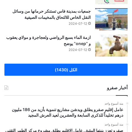
جمعيات بمدينة فاس تستنكر حرمانها من وسائل
النقل الخاص للالتحاق بالمخيمات الصيفية
2024-07-12
ازمة الماء بسبع الرواضي ولعجاجرة و مولاي يعقوب
و “onep” يوضح
2024-07-12
الكل (1430)
أخبار صفرو
منذ أسبوع واحد
عامل إقليم صفرو يطلق ويدشن مشاريع تنموية بأزيد من 186 مليون
درهم تخليداً للذكرى السابعة والعشرين لعيد العرش المجيد
منذ أسبوع واحد
صفرو تعزز بنيتها البيئية.. عامل الإقليم يطلق مشروع مركز الطمر التقني