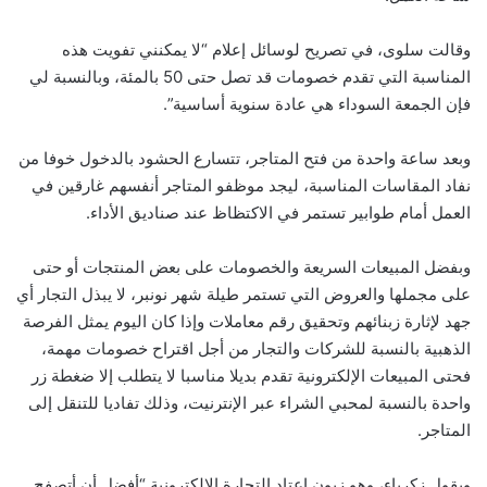
وقالت سلوى، في تصريح لوسائل إعلام “لا يمكنني تفويت هذه
المناسبة التي تقدم خصومات قد تصل حتى 50 بالمئة، وبالنسبة لي
فإن الجمعة السوداء هي عادة سنوية أساسية”.
وبعد ساعة واحدة من فتح المتاجر، تتسارع الحشود بالدخول خوفا من
نفاد المقاسات المناسبة، ليجد موظفو المتاجر أنفسهم غارقين في
العمل أمام طوابير تستمر في الاكتظاظ عند صناديق الأداء.
وبفضل المبيعات السريعة والخصومات على بعض المنتجات أو حتى
على مجملها والعروض التي تستمر طيلة شهر نونبر، لا يبذل التجار أي
جهد لإثارة زبنائهم وتحقيق رقم معاملات وإذا كان اليوم يمثل الفرصة
الذهبية بالنسبة للشركات والتجار من أجل اقتراح خصومات مهمة،
فحتى المبيعات الإلكترونية تقدم بديلا مناسبا لا يتطلب إلا ضغطة زر
واحدة بالنسبة لمحبي الشراء عبر الإنترنيت، وذلك تفاديا للتنقل إلى
المتاجر.
ويقول زكرياء، وهو زبون اعتاد التجارة الإلكترونية “أفضل أن أتصفح