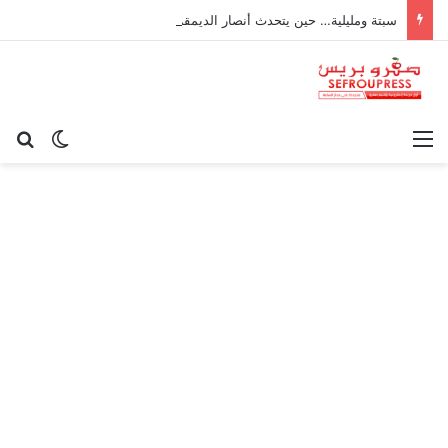
سبتة ومليلية… حين يتحدث أنصار الديمقراطية بلسان الاستعمار
القائمة
بح
الوضع ا