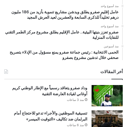
منذ أسبوع واحد
عامل إقليم صفرو يطلق ويدشن مشاريع تنموية بأزيد من 186 مليون
درهم تخليداً للذكرى السابعة والعشرين لعيد العرش المجيد
منذ أسبوع واحد
صفرو تعزز بنيتها البيئية.. عامل الإقليم يطلق مشروع مركز الطمر التقني
للنفايات المنزلية
منذ أسبوعين
الحمى الانتخابية : رئيس جماعة صفرو يمنع مسؤول من الإدلاء بتصريح
صحفي خلال تدشين مشروع بصفرو
أخر المقالات
وداد صفرو يتعاقد رسمياً مع الإطار الوطني كريم
أوغاني لقيادة العارضة التقنية
منذ 3 ساعات
تنسيقية الموظفين والأجراء تدعو للاحتجاج أمام
البرلمان ضد تكاليف «التوقيت الميسر»
منذ 6 ساعات