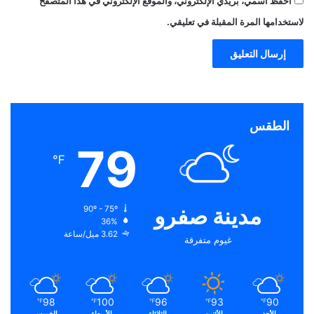
احفظ اسمي، بريدي الإلكتروني، والموقع الإلكتروني في هذا المتصفح
لاستخدامها المرة المقبلة في تعليقي.
الطقس
79
℉
مدينة صفرو
90º - 75º
36%
3.62 ميل/ساعة
غيوم متفرقة
98
100
96
93
90
℉
℉
℉
℉
℉
الأحد
الأثنين
الثلاثاء
الأربعاء
الخميس