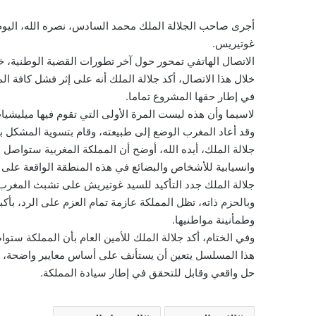
أجرى صاحب الجلالة الملك محمد السادس، نصره الله، اليوم، ات
غوتيريس.
الاتصال الهاتفي تمحور حول آخر تطورات القضية الوطنية، خ
خلال هذا الاتصال، أكد جلالة الملك أنه على إثر فشل كافة ال
في إطار حقها المشروع تماما.
لاسيما وأن هذه ليست المرة الأولى التي تقوم فيها ميليشيات
وقد أعاد المغرب الوضع إلى طبيعته، وقام بتسوية المشكل بصف
جلالة الملك، أيده الله، أوضح أن المملكة المغربية ستواصل
وانسيابية للأشخاص والبضائع في هذه المنطقة الواقعة على ال
جلالة الملك جدد التأكيد للسيد غوتيريش على تشبث المغرب 
وبالحزم ذاته، تظل المملكة عازمة تمام العزم على الرد، بأك
وطمأنينة مواطنيها.
وفي الختام، أكد جلالة الملك للأمين العام بأن المملكة 
هذا المسلسل يتعين أن يستأنف على أساس معايير واضحة، وي
حل واقعي وقابل للتحقق في إطار سيادة المملكة.