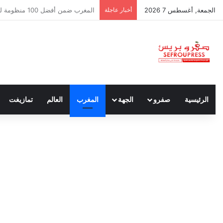
الجمعة, أغسطس 7 2026
أخبار عاجلة
سبتة ومليلية… حين يتحدث أنصار الد
الرئيسية
صفرو
الجهة
المغرب
العالم
تمازيغت