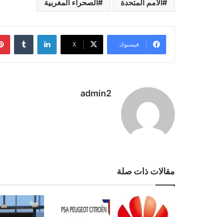
الامم المتحدة
الصحراء المغربية
لينكدإن
فيسبوك
‫X
admin2
مقالات ذات صلة