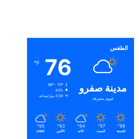
الطقس
76
℉
مدينة صفرو
98º - 76º
40%
5.59 ميل/ساعة
غيوم متفرقة
95
93
94
97
98
℉
℉
℉
℉
℉
الجمعة
السبت
الأحد
الأثنين
الثلاثاء