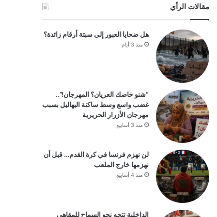
مقالات الرأي
هل ضحايا العبور إلى سبتة أرقام زائدة؟
منذ 3 أيام
“شنو خاصك العريان؟ المهرجان!”..
غضب واسع وسط ساكنة البهاليل بسبب
مهرجان الأزرار الحريرية
منذ 3 أسابيع
لن نهزم فرنسا في كرة القدم… قبل أن
نهزمها خارج الملعب
منذ 4 أسابيع
الداخلية تتجه نحو السماح للمقاهي