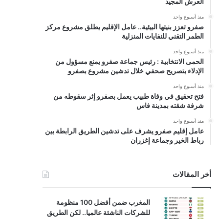
العرش المجيد
منذ أسبوع واحد
صفرو تعزز بنيتها البيئية.. عامل الإقليم يطلق مشروع مركز
الطمر التقني للنفايات المنزلية
منذ أسبوع واحد
الحمى الانتخابية : رئيس جماعة صفرو يمنع مسؤول من
الإدلاء بتصريح صحفي خلال تدشين مشروع بصفرو
منذ أسبوع واحد
فتح تحقيق في وفاة طبيب يعمل بصفرو إثر سقوطه من
شرفة شقته بمدينة فاس
منذ أسبوع واحد
عامل إقليم صفرو يشرف على تدشين الطريق الرابطة بين
رباط الخير وجماعة إغزران
أخر المقالات
المغرب ضمن أفضل 100 منظومة
للشركات الناشئة عالميا.. لكن الطريق