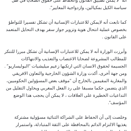
أنه “لا يمكن تطبيق القانون والحفاظ على حقوق الضحايا في ظل
سياسة الكيل بمكيالين، وازدواجية المعايير”.
كما تابعت أنه لايمكن للاعتبارات الإنسانية أن تشكل تفسيرا للتواطؤ
بخصوص عملية انتحال هوية وتزوير جواز سفر بهدف التحايل المتعمد
على القانون .
وأبرزت الوزارة أنه لا يمكن للاعتبارات الإنسانية أن تشكل مبررا للتنكر
للمطالب المشروعة لضحايا الاغتصاب والتعذيب والانتهاكات
الجسيمة لحقوق الانسان التي ارتكبها زعيم ميليشيات “البوليساريو” .
ومن جهة أخرى، أكدت وزارة الشؤون الخارجية والتعاون الافريقي
والمغاربة المقيمين بالخارج أن “موقف بعض المسؤولين الحكوميين،
الذي يتضمن حكما مسبقا على رد الفعل المغربي ويحاول التقليل من
التداعيات الخطيرة على العلاقات ، لا يمكن أن يحجب هذا الوضع
المؤسف”.
وخلصت إلى أن الحفاظ على الشراكة الثنائية مسؤولية مشتركة
يغذيها الالتزام الدائم بالمحافظة على الثقة المتبادلة، واستمرار