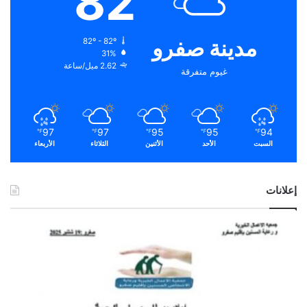
82
مدينة صفرو
82º - 82º
31%
2.62 ميل/ساعة
غيوم متفرقة
97
97
95
95
94
℉
℉
℉
℉
℉
السبت
الأحد
الأثنين
الثلاثاء
الأربعاء
إعلانات