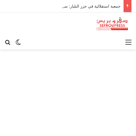
جمعية استقلالية في جزر البليار: سيادة المغرب على سبتة ومليلية “مسألة وقت”
القائمة
بح
الوضع ا