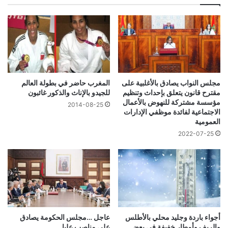
مجلس النواب يصادق بالأغلبية على
المغرب حاضر في بطولة العالم
مقترح قانون يتعلق بإحداث وتنظيم
للجيدو بالإناث والذكور غائبون
مؤسسة مشتركة للنهوض بالأعمال
2014-08-25
الاجتماعية لفائدة موظفي الإدارات
العمومية
2022-07-25
أجواء باردة وجليد محلي بالأطلس
عاجل …مجلس الحكومة يصادق
والريف وأمطار خفيفة في بعض
على مناصب عليا