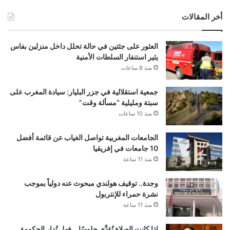
أخر المقالات
العثور على جثتين في حالة تحلل داخل منزلين بفاس
يثير استنفار السلطات الأمنية
منذ 8 ساعات
جمعية استقلالية في جزر البليار: سيادة المغرب على
سبتة ومليلية “مسألة وقت”
منذ 10 ساعات
الجامعات المغربية تواصل الغياب عن قائمة أفضل
10 جامعات في إفريقيا
منذ 11 ساعة
وجدة.. توقيف هولندي مبحوث عنه دولياً بموجب
نشرة حمراء للإنتربول
منذ 11 ساعة
إذا كانت الصلاة تُؤدَّى جلوسًا… فهل تُدار الحكومة