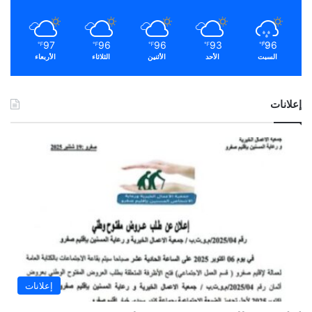
97
96
96
93
96
℉
℉
℉
℉
℉
السبت
الأحد
الأثنين
الثلاثاء
الأربعاء
إعلانات
إعلانات