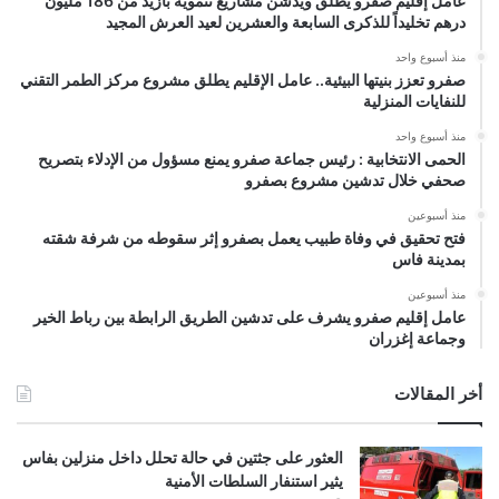
عامل إقليم صفرو يطلق ويدشن مشاريع تنموية بأزيد من 186 مليون
درهم تخليداً للذكرى السابعة والعشرين لعيد العرش المجيد
منذ أسبوع واحد
صفرو تعزز بنيتها البيئية.. عامل الإقليم يطلق مشروع مركز الطمر التقني
للنفايات المنزلية
منذ أسبوع واحد
الحمى الانتخابية : رئيس جماعة صفرو يمنع مسؤول من الإدلاء بتصريح
صحفي خلال تدشين مشروع بصفرو
منذ أسبوعين
فتح تحقيق في وفاة طبيب يعمل بصفرو إثر سقوطه من شرفة شقته
بمدينة فاس
منذ أسبوعين
عامل إقليم صفرو يشرف على تدشين الطريق الرابطة بين رباط الخير
وجماعة إغزران
أخر المقالات
العثور على جثتين في حالة تحلل داخل منزلين بفاس
يثير استنفار السلطات الأمنية