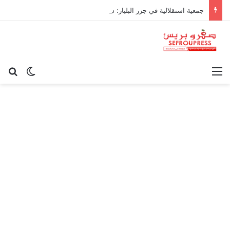
جمعية استقلالية في جزر البليار: سيادة المغرب على سبتة ومليلية “مسألة وقت”
القائمة
بح
الوضع ا