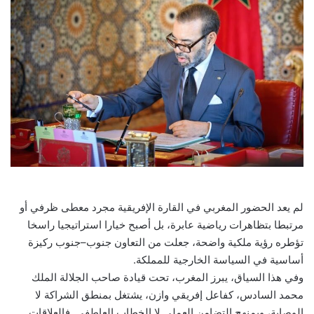
لم يعد الحضور المغربي في القارة الإفريقية مجرد معطى ظرفي أو
مرتبطا بتظاهرات رياضية عابرة، بل أصبح خيارا استراتيجيا راسخا
تؤطره رؤية ملكية واضحة، جعلت من التعاون جنوب–جنوب ركيزة
أساسية في السياسة الخارجية للمملكة.
وفي هذا السياق، يبرز المغرب، تحت قيادة صاحب الجلالة الملك
محمد السادس، كفاعل إفريقي وازن، يشتغل بمنطق الشراكة لا
الوصاية، وبمنهج التضامن العملي لا الخطاب العاطفي. فالعلاقات