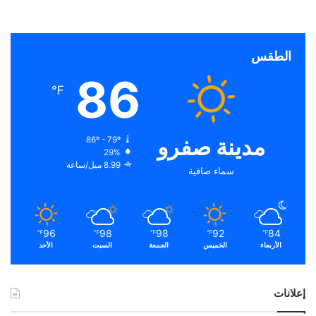
الطقس
86
℉
مدينة صفرو
86º - 79º
29%
8.99 ميل/ساعة
سماء صافية
96
98
98
92
84
℉
℉
℉
℉
℉
الأربعاء
الخميس
الجمعة
السبت
الأحد
إعلانات