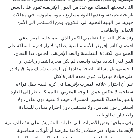
التي نسجتها المملكة مع عدد من الدول الإفريقية تقوم على أسس
تاريخية عميقة، وتغذيها اليوم مشاريع تنموية ملموسة في مجالات
حيوية، من البنية التحتية إلى التكوين، ومن الاستثمار إلى الأمن
الغذائي والطاقي.
وقد شكل النجاح التنظيمي الكبير الذي بصم عليه المغرب في
احتضان كأس إفريقيا للأمم مناسبة إضافية لإبراز قدرة المملكة على
الجمع بين الكفاءة التنظيمية والبعد الإفريقي الجامع. هذا النجاح،
الذي لقي إشادة دولية واسعة، لم يكن مجرد انتصار رياضي أو
لوجستي، بل رسالة واضحة مفادها أن المغرب شريك موثوق وقادر
على قيادة مبادرات كبرى تخدم القارة ككل.
غير أن اختزال علاقة المغرب بإفريقيا في كرة القدم يظل قراءة
سطحية لا تعكس عمق التوجه المغربي. فالمملكة تنظر إلى القارة
باعتبارها فضاءً للمصير المشترك، حيث لا تنمية دون تعاون، ولا
استقرار دون تضامن، ولا مستقبل دون احترام متبادل للسيادة
والاختيارات الوطنية.
وفي مواجهة بعض الأصوات التي حاولت التشويش على هذه الدينامية
الإيجابية، سواء عبر حملات إعلامية مغرضة أو تأويلات سياسوية
ضيقة، يفرض الواقع نفسه بقوة. فمتانة الشراكات التي راكمها