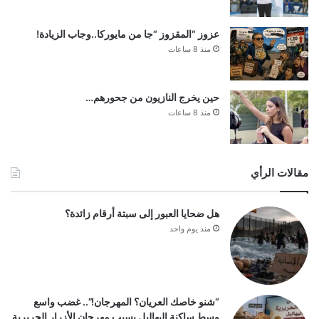
عزوز “المقزوز “جا من مايوركا..وجاب الزيادة!
منذ 8 ساعات
حين يخرج النازيون من جحورهم…
منذ 8 ساعات
مقالات الرأي
هل ضحايا العبور إلى سبتة أرقام زائدة؟
منذ يوم واحد
“شنو خاصك العريان؟ المهرجان!”.. غضب واسع
وسط ساكنة البهاليل بسبب مهرجان الأزرار الحريرية