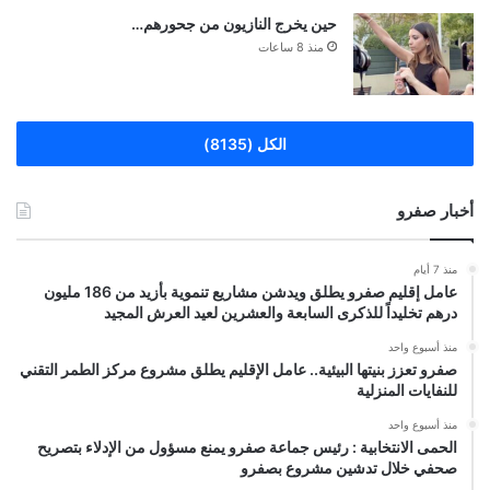
حين يخرج النازيون من جحورهم…
منذ 8 ساعات
الكل (8135)
أخبار صفرو
منذ 7 أيام
عامل إقليم صفرو يطلق ويدشن مشاريع تنموية بأزيد من 186 مليون
درهم تخليداً للذكرى السابعة والعشرين لعيد العرش المجيد
منذ أسبوع واحد
صفرو تعزز بنيتها البيئية.. عامل الإقليم يطلق مشروع مركز الطمر التقني
للنفايات المنزلية
منذ أسبوع واحد
الحمى الانتخابية : رئيس جماعة صفرو يمنع مسؤول من الإدلاء بتصريح
صحفي خلال تدشين مشروع بصفرو