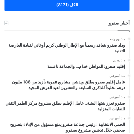
الكل (8171)
أخبار صفرو
منذ يوم واحد
وداد صفرو يتعاقد رسمياً مع الإطار الوطني كريم أوغاني لقيادة العارضة
التقنية
منذ يومين
إقليم صفرو: المواطن خدام… والجماعة ناعسة!
منذ أسبوعين
عامل إقليم صفرو يطلق ويدشن مشاريع تنموية بأزيد من 186 مليون
درهم تخليداً للذكرى السابعة والعشرين لعيد العرش المجيد
منذ أسبوعين
صفرو تعزز بنيتها البيئية.. عامل الإقليم يطلق مشروع مركز الطمر التقني
للنفايات المنزلية
منذ أسبوعين
الحمى الانتخابية : رئيس جماعة صفرو يمنع مسؤول من الإدلاء بتصريح
صحفي خلال تدشين مشروع بصفرو