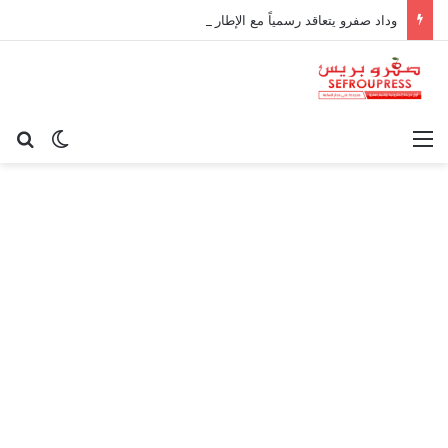
وداد صفرو يتعاقد رسمياً مع الإطار الوطني كريم أوغاني لقيادة العارضة التقنية
القائمة
بح
الوضع ا