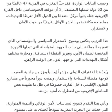
وحسب البيانات الواردة، فقد حلّ المغرب في المرتبة 47 عالميًا من
بين 53 دولة شملها التصنيف، إلا أن موقعه الجيوسياسي داخل القارة
الإفريقية جعله يتبوأ مركزًا متقدمًا بين الدول الأقل تعرضًا للتهديدات،
مما منحه مكانة ضمن العشر الأوائل إفريقيًا من حيث الأمان
والاستقرار.
هذا الترتيب يعكس بوضوح الاستقرار السياسي والمؤسساتي الذي
تنعم به المملكة، إلى جانب الجهود المتواصلة التي تبذلها الأجهزة
المختصة لضمان الأمن، وتعزيز اليقظة الاستباقية، ومحاربة مختلف
أشكال التهديدات التي تواجهها الدول في الوقت الراهن.
ويُعدّ هذا الاعتراف الدولي مؤشراً إيجابياً يعزز من جاذبية المغرب
كوجهة مفضلة للسياحة والاستثمار، ويمنحه دوراً محورياً في مشاريع
التعاون الإقليمي داخل القارة، خصوصًا في ظل ما تشهده بعض
المناطق الإفريقية من اضطرابات أمنية مزمنة.
ويأتي هذا التقدم كتتويج لسياسات الأمن الوقائي والتنمية المتوازنة،
التي جعلت من التجربة المغربية نموذجاً يُحتذى به على مستوى