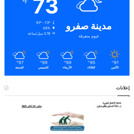
73
℉
مدينة صفرو
91º - 73º
46%
3.18 ميل/ساعة
غيوم متفرقة
97
99
99
95
91
℉
℉
℉
℉
℉
الأثنين
الثلاثاء
الأربعاء
الخميس
الجمعة
إعلانات