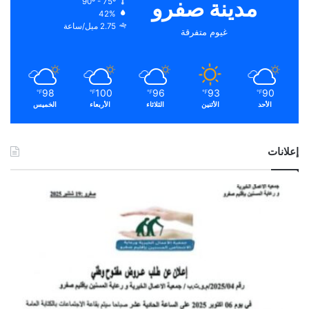
مدينة صفرو
90º - 75º
42%
2.75 ميل/ساعة
غيوم متفرقة
98
100
96
93
90
℉
℉
℉
℉
℉
الأحد
الأثنين
الثلاثاء
الأربعاء
الخميس
إعلانات