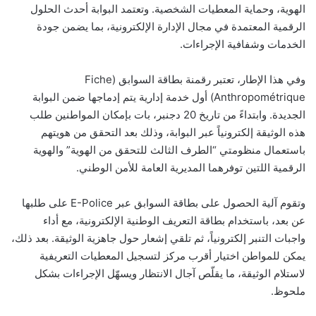
الهوية، وحماية المعطيات الشخصية. وتعتمد البوابة أحدث الحلول
الرقمية المعتمدة في مجال الإدارة الإلكترونية، بما يضمن جودة
الخدمات وشفافية الإجراءات.
وفي هذا الإطار، تعتبر رقمنة بطاقة السوابق (Fiche
Anthropométrique) أول خدمة إدارية يتم إدماجها ضمن البوابة
الجديدة. وابتداءً من تاريخ 20 دجنبر، بات بإمكان المواطنين طلب
هذه الوثيقة إلكترونياً عبر البوابة، وذلك بعد التحقق من هويتهم
باستعمال منظومتي “الطرف الثالث للتحقق من الهوية” والهوية
الرقمية اللتين توفرهما المديرية العامة للأمن الوطني.
وتقوم آلية الحصول على بطاقة السوابق عبر E-Police على طلبها
عن بعد، باستخدام بطاقة التعريف الوطنية الإلكترونية، مع أداء
واجبات التنبر إلكترونياً، ثم تلقي إشعار حول جاهزية الوثيقة. بعد ذلك،
يمكن للمواطن اختيار أقرب مركز لتسجيل المعطيات التعريفية
لاستلام الوثيقة، ما يقلّص آجال الانتظار ويسهّل الإجراءات بشكل
ملحوظ.