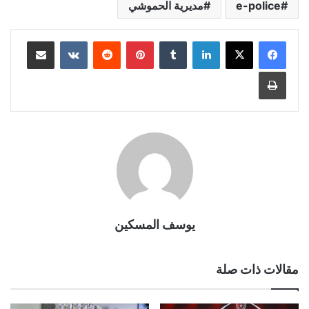
e-police
مديرية الحموشي
لينكدإن
بينتيريست
مشاركة عبر البريد
طباعة
يوسف المسكين
مقالات ذات صلة