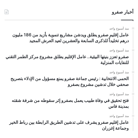
أخبار صفرو
منذ أسبوع واحد
عامل إقليم صفرو يطلق ويدشن مشاريع تنموية بأزيد من 186 مليون
درهم تخليداً للذكرى السابعة والعشرين لعيد العرش المجيد
منذ أسبوع واحد
صفرو تعزز بنيتها البيئية.. عامل الإقليم يطلق مشروع مركز الطمر التقني
للنفايات المنزلية
منذ أسبوع واحد
الحمى الانتخابية : رئيس جماعة صفرو يمنع مسؤول من الإدلاء بتصريح
صحفي خلال تدشين مشروع بصفرو
منذ أسبوع واحد
فتح تحقيق في وفاة طبيب يعمل بصفرو إثر سقوطه من شرفة شقته
بمدينة فاس
منذ أسبوع واحد
عامل إقليم صفرو يشرف على تدشين الطريق الرابطة بين رباط الخير
وجماعة إغزران