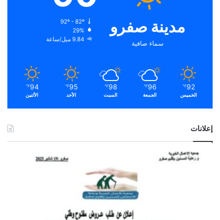
مدينة صفرو
92º - 82º
29%
9.84 ميل/ساعة
سماء صافية
94
95
98
96
92
℉
℉
℉
℉
℉
الخميس
الجمعة
السبت
الأحد
الأثنين
إعلانات